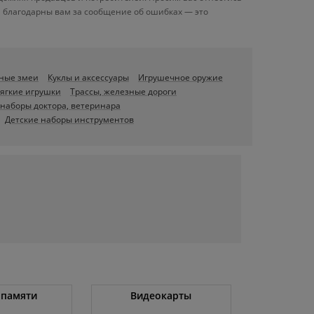
 благодарны вам за сообщение об ошибках — это
ные змеи
Куклы и аксессуары
Игрушечное оружие
ягкие игрушки
Трассы, железные дороги
наборы доктора, ветеринара
Детские наборы инструментов
 памяти
Видеокарты
Угловые 
(бо