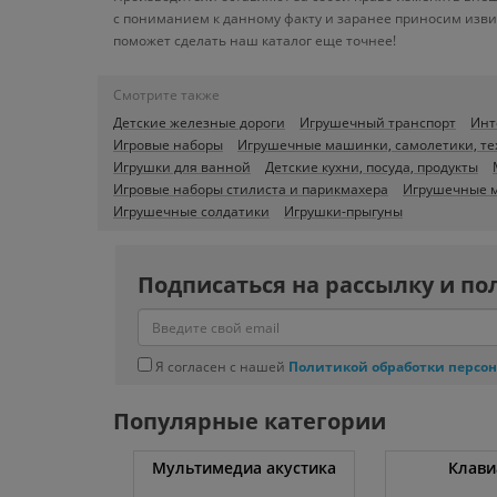
с пониманием к данному факту и заранее приносим изви
поможет сделать наш каталог еще точнее!
Смотрите также
Детские железные дороги
Игрушечный транспорт
Инт
Игровые наборы
Игрушечные машинки, самолетики, те
Игрушки для ванной
Детские кухни, посуда, продукты
Игровые наборы стилиста и парикмахера
Игрушечные м
Игрушечные солдатики
Игрушки-прыгуны
Подписаться на рассылку и по
Я согласен с нашей
Политикой обработки персо
Популярные категории
уты
Мультимедиа акустика
Клави