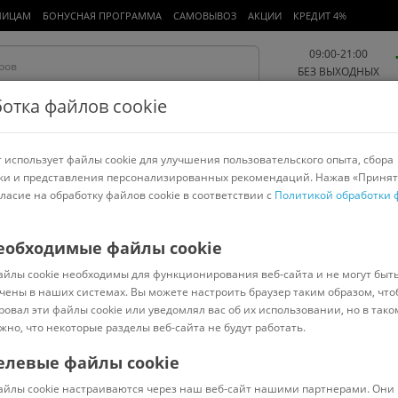
ЛИЦАМ
БОНУСНАЯ ПРОГРАММА
САМОВЫВОЗ
АКЦИИ
КРЕДИТ 4%
09:00-21:00
БЕЗ ВЫХОДНЫХ
отка файлов cookie
 использует файлы cookie для улучшения пользовательского опыта, сбора
Работа и офис
Авто и мото
Детям и мамам
Красота и
спорт
ки и представления персонализированных рекомендаций. Нажав «Принят
гласие на обработку файлов cookie в соответствии с
Политикой обработки 
арнитуры
Ноутбуки
Пылесосы
Роботы-пылесосы
Телевизоры
ссы
>
ПОЛЕСЬЕ
еобходимые файлы cookie
айлы cookie необходимы для функционирования веб-сайта и не могут быт
4-уровневый 37879
чены в наших системах. Вы можете настроить браузер таким образом, что
ровал эти файлы cookie или уведомлял вас об их использовании, но в тако
жно, что некоторые разделы веб-сайта не будут работать.
елевые файлы cookie
В наличии
(
0
)
айлы cookie настраиваются через наш веб-сайт нашими партнерами. Они 
Код: 131510