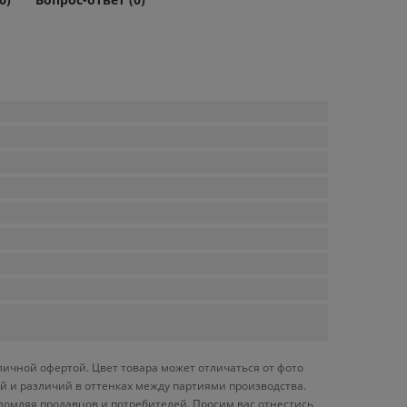
личной офертой. Цвет товара может отличаться от фото
й и различий в оттенках между партиями производства.
домляя продавцов и потребителей. Просим вас отнестись