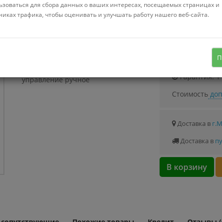
Можно купить
ьзоваться для сбора данных о ваших интересах, посещаемых страницах и
Стоимость от 2.
никах трафика, чтобы оценивать и улучшать работу нашего веб-сайта.
Узнать о с
П
многоуровневая парковка,
Гарантия: 1
управление ручное
Стоимость
доп
Доставка в
г.
Доставка в
пу
В корзину
и сопутствующие
Похожие товары
Кредит
Отзывы (