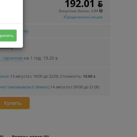
192.01 ƃ
 в кредит
98 ƃ/мec.
Бонусные баллы: 3.84
Юридическим лицам
нижении цены
ринять
 месяц
. гарантии
на 1 год: 19.20 ƃ
Минск
13 августа с 18:00 до 22:00.
Стоимость:
10.00 ƃ
нкт самовывоза (г.Минск)
14 августа с 09:00 до 21:00.
Купить
0)
Вопрос-ответ (0)