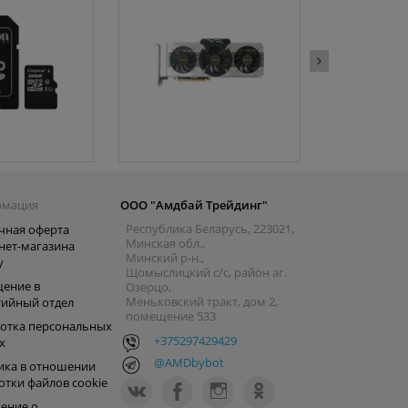
рмация
ООО "Амдбай Трейдинг"
Республика Беларусь, 223021,
чная оферта
Минская обл.,
нет-магазина
Минский р-н.,
y
Щомыслицкий с/с, район аг.
ение в
Озерцо,
Меньковский тракт, дом 2,
тийный отдел
помещение 533
отка персональных
+375297429429
х
@AMDbybot
ика в отношении
отки файлов cookie
ение о