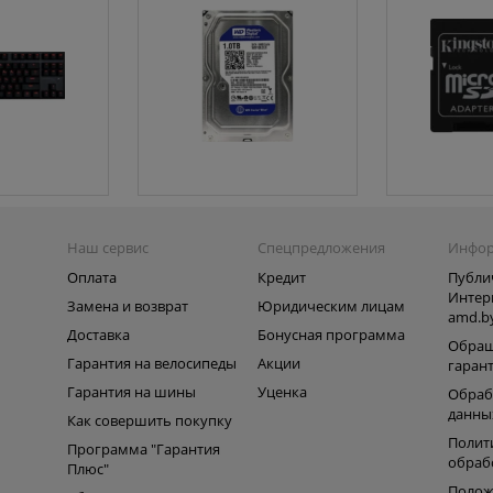
Наш сервис
Спецпредложения
Инфо
Оплата
Кредит
Публи
Интер
Замена и возврат
Юридическим лицам
amd.b
Доставка
Бонусная программа
Обращ
Гарантия на велосипеды
Акции
гаран
Гарантия на шины
Уценка
Обраб
данны
Как совершить покупку
Полит
Программа "Гарантия
обраб
Плюс"
Полож