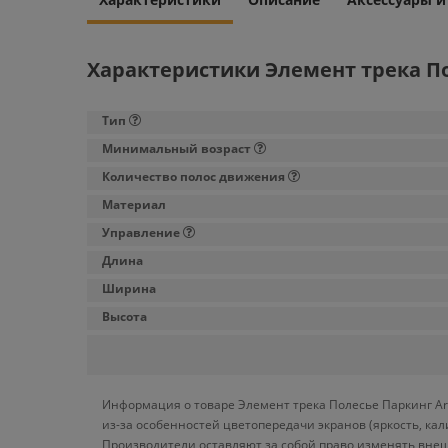
Характеристики Элемент трека По
Тип
Минимальный возраст
Количество полос движения
Материал
Управление
Длина
Ширина
Высота
Информация о товаре Элемент трека Полесье Паркинг Ara
из-за особенностей цветопередачи экранов (яркость, ка
Производители оставляют за собой право изменять внеш