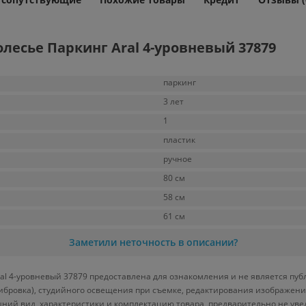
лесье Паркинг Aral 4-уровневый 37879
паркинг
3 лет
1
пластик
ручное
80 см
58 см
61 см
Заметили неточность в описании?
l 4-уровневый 37879 предоставлена для ознакомления и не является пуб
либровка), студийного освещения при съемке, редактирования изображени
ний вид, характеристики и комплектацию товара, предварительно не уве