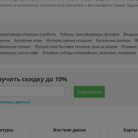
нения за возможные неточности в описании и фотографиях товара. Будем
ерактивные игрушки и роботы
Роботы, трансформеры, фигурки
Воздуш
хника
Активные игры
Интерактивные игрушки
Кукольные домики
М
Мыльные пузыри
Игрушечная бытовая техника, уход за домом
Игровые 
агазины, мини-кафе
Игровые наборы полицейских, военных, пожарных
лучить скидку до 10%
Подписаться
нальных данных
атуры
Жесткие диски
Карты