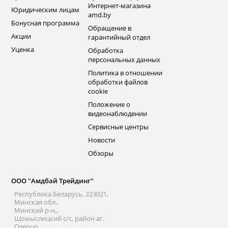
Интернет-магазина
Юридическим лицам
amd.by
Бонусная программа
Обращение в
Акции
гарантийный отдел
Уценка
Обработка
персональных данных
Политика в отношении
обработки файлов
cookie
Положение о
видеонаблюдении
Сервисные центры
Новости
Обзоры
ООО "Амдбай Трейдинг"
Республика Беларусь, 223021,
Минская обл.,
Минский р-н.,
Щомыслицкий с/с, район аг.
Озерцо,