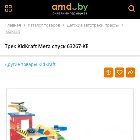
Главная
>
Каталог товаров
>
Детские автотреки, трассы
>
KidKraft
Трек KidKraft Мега спуск 63267-KE
Другие товары KidKraft