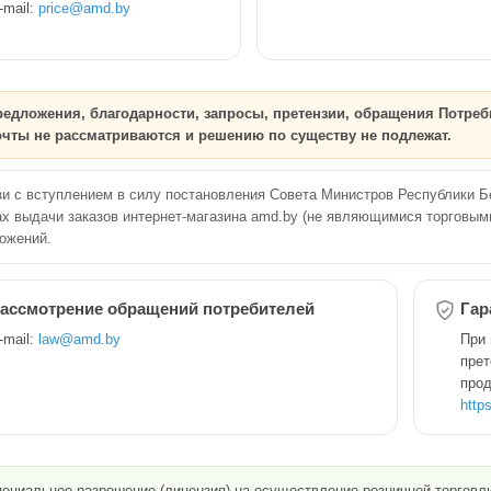
-mail:
price@amd.by
редложения, благодарности, запросы, претензии, обращения Потре
чты не рассматриваются и решению по существу не подлежат.
зи с вступлением в силу постановления Совета Министров Республики Бе
ах выдачи заказов интернет-магазина amd.by (не являющимися торговым
ожений.
ассмотрение обращений потребителей
Гар
-mail:
law@amd.by
При 
прет
прод
http
ециальное разрешение (лицензия) на осуществление розничной торгов