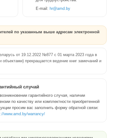
E-mail:
hr@amd.by
бителей по указанным выше адресам электронной
ларусь от 19.12.2022 №877 с 01 марта 2023 года в
и объектами) прекращается ведение книг замечаний и
антийный случай
возникновении гарантийного случая, наличии
ензии по качеству или комплектности приобретенной
укции просим вас заполнить форму обратной связи:
s://www.amd.by/warrancy/
ли нетабачными никотиносодержащими изделиями,