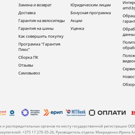
Интер
Замена и возврат
Юридическим лицам
amd.b
Доставка
Бонусная программа
Обращ
Гарантия на велосипеды
Акции
гаран
Гарантия на шины
Уценка
Обраб
данны
Как совершить покупку
Полит
Программа "Гарантия
обраб
Плюс"
Полож
Сборка ПК
видео
Отзывы
Серви
Самовывоз
Новос
Обзо
 и распорядительных органов по месту государственной регистрации ОО
купателей: +375 17 270-35-26, Руководитель отдела: Макриденко Ирина 