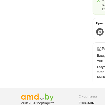
жи
12
Присо
Р
Влад
УНП
:
Госу
испол
Конт
О компании
Реквизиты