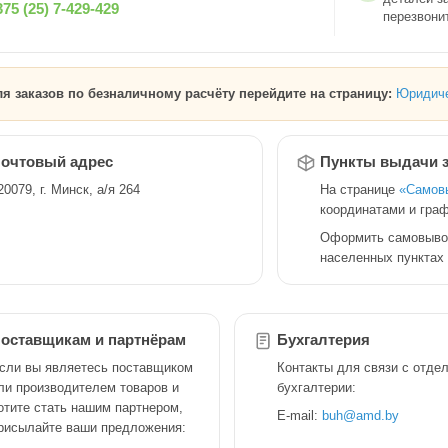
75 (25) 7-429-429
перезвони
я заказов по безналичному расчёту перейдите на страницу:
Юридиче
очтовый адрес
Пункты выдачи з
20079, г. Минск, а/я 264
На странице
«Самов
координатами и граф
Оформить самовывоз
населенных пунктах
оставщикам и партнёрам
Бухгалтерия
сли вы являетесь поставщиком
Контакты для связи с отде
ли производителем товаров и
бухгалтерии:
отите стать нашим партнером,
E-mail:
buh@amd.by
рисылайте ваши предложения: