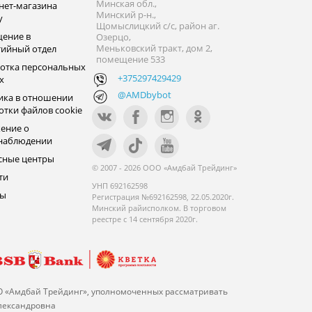
Минская обл.,
нет-магазина
Минский р-н.,
y
Щомыслицкий с/с, район аг.
ение в
Озерцо,
Меньковский тракт, дом 2,
тийный отдел
помещение 533
отка персональных
+375297429429
х
@AMDbybot
ика в отношении
отки файлов cookie
ение о
наблюдении
сные центры
© 2007 - 2026 ООО «Амдбай Трейдинг»
ти
УНП 692162598
ры
Регистрация №692162598, 22.05.2020г.
Минский райисполком. В торговом
реестре с 14 сентября 2020г.
О «Амдбай Трейдинг», уполномоченных рассматривать
Александровна