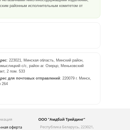
нским районным исполнительным комитетом от
рес
: 223021, Минская область, Минский район,
мыслицкий с/с, район аг. Озерцо, Меньковский
акт, 2 пом. 533
рес для почтовых отправлений
: 220079 г. Минск,
я 264
рмация
ООО "Амдбай Трейдинг"
Республика Беларусь, 223021,
чная оферта