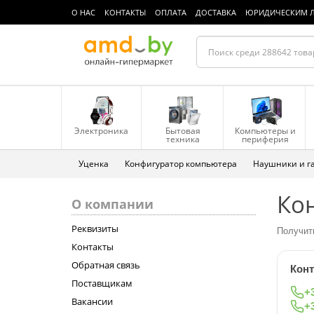
О НАС
КОНТАКТЫ
ОПЛАТА
ДОСТАВКА
ЮРИДИЧЕСКИМ 
Электроника
Бытовая
Компьютеры и
техника
периферия
Уценка
Конфигуратор компьютера
Наушники и г
Ко
О компании
Реквизиты
Получить
Контакты
Обратная связь
Кон
Поставщикам
+3
Вакансии
+3