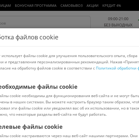
ЛИЦАМ
БОНУСНАЯ ПРОГРАММА
САМОВЫВОЗ
АКЦИИ
КРЕДИТ 4%
09:00-21:00
БЕЗ ВЫХОДНЫХ
отка файлов cookie
 использует файлы cookie для улучшения пользовательского опыта, сбора
Работа и офис
Авто и мото
Детям и мамам
Красота и
спорт
ки и представления персонализированных рекомендаций. Нажав «Принят
гласие на обработку файлов cookie в соответствии с
Политикой обработки 
арнитуры
Ноутбуки
Пылесосы
Роботы-пылесосы
Телевизоры
RFECTO LINEA
еобходимые файлы cookie
айлы cookie необходимы для функционирования веб-сайта и не могут быт
ы с контейнером 750 мл 34-758076 (желтый)
чены в наших системах. Вы можете настроить браузер таким образом, что
ровал эти файлы cookie или уведомлял вас об их использовании, но в тако
жно, что некоторые разделы веб-сайта не будут работать.
елевые файлы cookie
В наличии
(
0
)
айлы cookie настраиваются через наш веб-сайт нашими партнерами. Они 
Код: 1038948