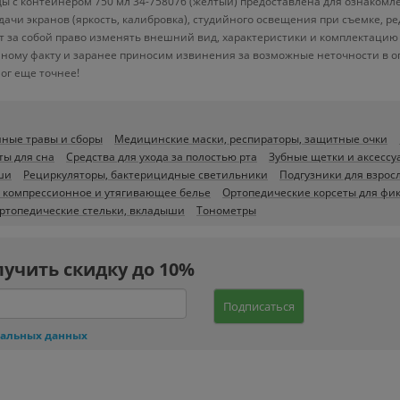
оды с контейнером 750 мл 34-758076 (желтый) предоставлена для ознакомл
дачи экранов (яркость, калибровка), студийного освещения при съемке, 
 за собой право изменять внешний вид, характеристики и комплектацию 
нному факту и заранее приносим извинения за возможные неточности в о
ог еще точнее!
нные травы и сборы
Медицинские маски, респираторы, защитные очки
ты для сна
Средства для ухода за полостью рта
Зубные щетки и аксессу
ши
Рециркуляторы, бактерицидные светильники
Подгузники для взрос
 компрессионное и утягивающее белье
Ортопедические корсеты для фи
ртопедические стельки, вкладыши
Тонометры
лучить скидку до 10%
Подписаться
нальных данных