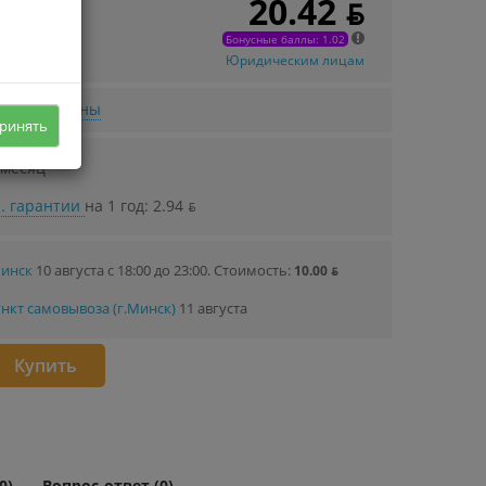
20.42 ƃ
 в кредит
32 ƃ/мec.
Бонусные баллы: 1.02
Юридическим лицам
нижении цены
ринять
 месяц
. гарантии
на 1 год: 2.94 ƃ
Минск
10 августа с 18:00 до 23:00.
Стоимость:
10.00 ƃ
нкт самовывоза (г.Минск)
11 августа
Купить
0)
Вопрос-ответ (0)