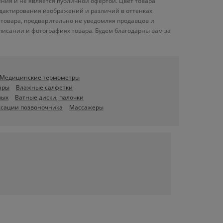
ения и не является публичной офертой. Цвет товара
редактирования изображений и различий в оттенках
товара, предварительно не уведомляя продавцов и
писании и фотографиях товара. Будем благодарны вам за
Медицинские термометры
ары
Влажные салфетки
лых
Ватные диски, палочки
ксации позвоночника
Массажеры