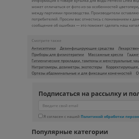
Информация о товаре Бутылка для воды Perfecto Linea в
может отличаться от фото из-за особенностей цветопере
между партиями производства. Производители оставляют
потребителей. Просим вас отнестись с пониманием к да
сообщение об ошибках — это поможет сделать наш катал
Смотрите также
Антисептики
Дезинфицирующие средства
Лекарстве
Приборы для физиотерапии
Массажные кресла
Гадже
Гигиенические прокладки, тампоны и менструальные ча
Нитратомеры, дозиметры, экотестеры
Корректирующее,
Ортезы абдоминальные и для фиксации конечностей
О
Подписаться на рассылку и по
Я согласен с нашей
Политикой обработки персо
Популярные категории