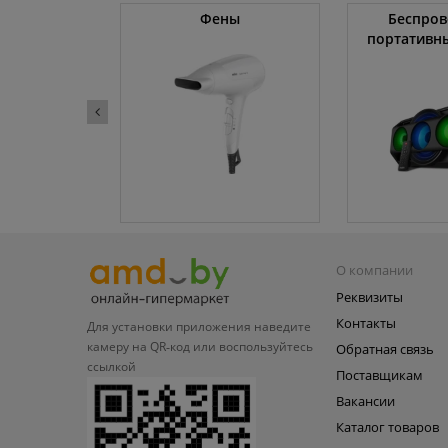
жки
Фены
Беспров
портативн
О компании
Реквизиты
Контакты
Для установки приложения
наведите
камеру на QR‑код или
воспользуйтесь
Обратная связь
ссылкой
Поставщикам
Вакансии
Каталог товаров