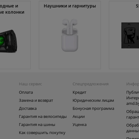
одные и
Наушники и гарнитуры
S
ые колонки
Наш сервис
Спецпредложения
Инфо
Оплата
Кредит
Публи
Интер
Замена и возврат
Юридическим лицам
amd.b
Доставка
Бонусная программа
Обращ
Гарантия на велосипеды
Акции
гаран
Гарантия на шины
Уценка
Обраб
данны
Как совершить покупку
Полит