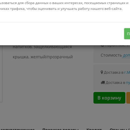
Можно купить
ьзоваться для сбора данных о ваших интересах, посещаемых страницах и
Стоимость от 0.
никах трафика, чтобы оценивать и улучшать работу нашего веб-сайта.
Узнать о с
П
0.75 л, тритан, для холодных
Гарантия: 1
напитков, защелкивающаяся
Стоимость
доп
крышка, желтый/прозрачный
Доставка в
г.
Доставка в
пу
В корзину
и сопутствующие
Похожие товары
Кредит
Отзывы (