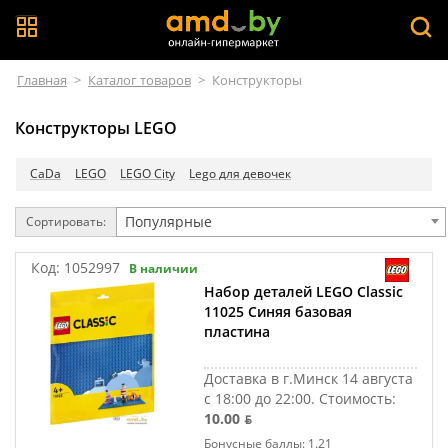
Главная
>
Каталог товаров
>
Конструкторы
Конструкторы LEGO
CaDa
LEGO
LEGO City
Lego для девочек
Популярные
Сортировать:
Код:
1052997
В наличии
Набор деталей LEGO Classic
11025 Синяя базовая
пластина
Доставка в г.Минск 14 августа
с 18:00 до 22:00.
Стоимость:
10.00 ƃ
Бонусные баллы: 1.21