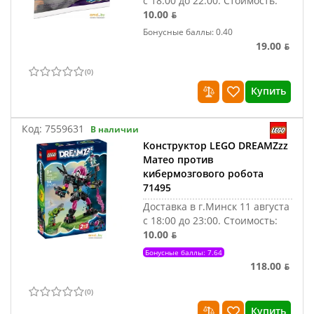
с 18:00 до 22:00.
Стоимость:
10.00 ƃ
Бонусные баллы: 0.40
19.00 ƃ
(
0
)
Купить
Код:
7559631
В наличии
Конструктор LEGO DREAMZzz
Матео против
кибермозгового робота
71495
Доставка в г.Минск 11 августа
с 18:00 до 23:00.
Стоимость:
10.00 ƃ
Бонусные баллы: 7.64
118.00 ƃ
(
0
)
Купить