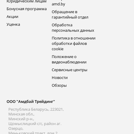
Юридическим лицам
amd.by
Бонусная программа
Обращение в
Акции
гарантийный отдел
Уценка
Обработка
персональных данных
Политика в отношении
обработки файлов
cookie
Положение о
видеонаблюдении
Сервисные центры
Новости
Обзоры
ООО "Амдбай Трейдинг"
Республика Беларусь, 223021,
Минская обл.,
Минский р-н.,
Щомыслицкий с/с, район аг.
Озерцо,
Меньковский тракт, дом 2,