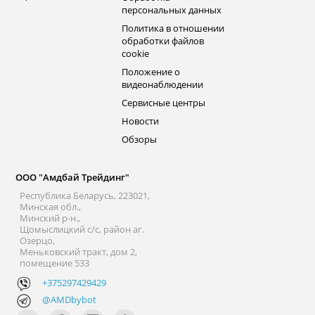
персональных данных
Политика в отношении
обработки файлов
cookie
Положение о
видеонаблюдении
Сервисные центры
Новости
Обзоры
ООО "Амдбай Трейдинг"
Республика Беларусь, 223021,
Минская обл.,
Минский р-н.,
Щомыслицкий с/с, район аг.
Озерцо,
Меньковский тракт, дом 2,
помещение 533
+375297429429
@AMDbybot