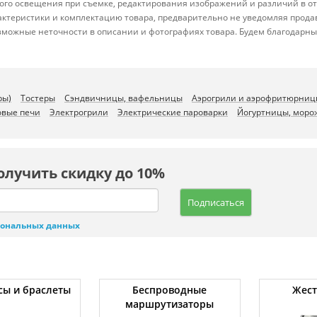
йного освещения при съемке, редактирования изображений и различий в 
актеристики и комплектацию товара, предварительно не уведомляя прода
зможные неточности в описании и фотографиях товара. Будем благодарны
ры)
Тостеры
Сэндвичницы, вафельницы
Аэрогрили и аэрофритюрниц
вые печи
Электрогрили
Электрические пароварки
Йогуртницы, моро
олучить скидку до 10%
Подписаться
сональных данных
сы и браслеты
Беспроводные
Жест
маршрутизаторы