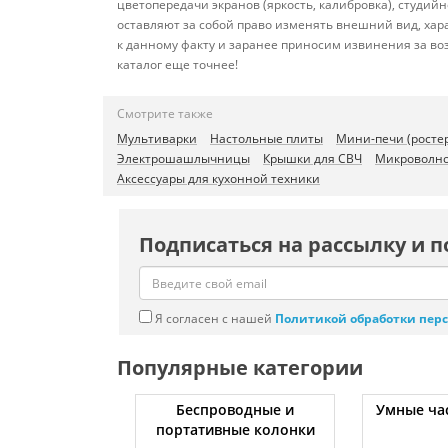
цветопередачи экранов (яркость, калибровка), студи
оставляют за собой право изменять внешний вид, хар
к данному факту и заранее приносим извинения за во
каталог еще точнее!
Смотрите также
Мультиварки
Настольные плиты
Мини-печи (росте
Электрошашлычницы
Крышки для СВЧ
Микроволно
Аксессуары для кухонной техники
Подписаться на рассылку и п
Я согласен с нашей
Политикой обработки пер
Популярные категории
ессоры
Беспроводные и
Умные ча
портативные колонки