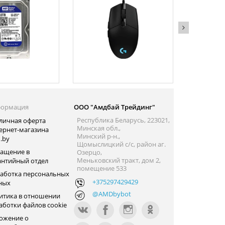
ормация
ООО "Амдбай Трейдинг"
Республика Беларусь, 223021,
личная оферта
Минская обл.,
ернет-магазина
Минский р-н.,
.by
Щомыслицкий с/с, район аг.
ащение в
Озерцо,
Меньковский тракт, дом 2,
антийный отдел
помещение 533
аботка персональных
+375297429429
ных
@AMDbybot
итика в отношении
аботки файлов cookie
ожение о