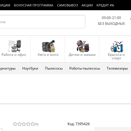
ЛИЦАМ
БОНУСНАЯ ПРОГРАММА
САМОВЫВОЗ
АКЦИИ
КРЕДИТ 4%
09:00-21:00
БЕЗ ВЫХОДНЫХ
Работа и офис
Авто и мото
Детям и мамам
Красота и
спорт
арнитуры
Ноутбуки
Пылесосы
Роботы-пылесосы
Телевизоры
Код: 7395426
(
0
)