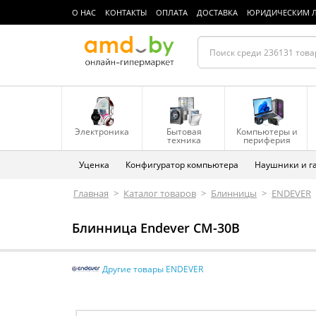
О НАС
КОНТАКТЫ
ОПЛАТА
ДОСТАВКА
ЮРИДИЧЕСКИМ 
Электроника
Бытовая
Компьютеры и
техника
периферия
Уценка
Конфигуратор компьютера
Наушники и г
Главная
>
Каталог товаров
>
Блинницы
>
ENDEVER
Блинница Endever CM-30B
Другие товары ENDEVER