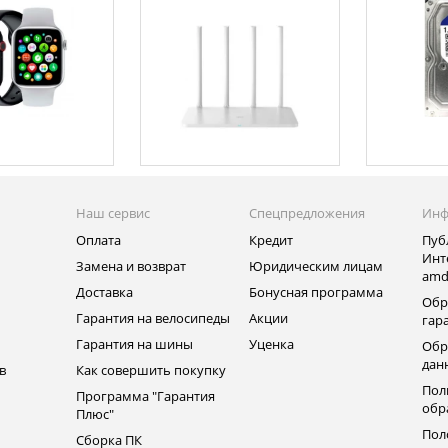
Наш сервис
Спецпредложения
Инф
Оплата
Кредит
Пуб
Инт
Замена и возврат
Юридическим лицам
amd
ь
Доставка
Бонусная программа
Обр
Гарантия на велосипеды
Акции
гар
Гарантия на шины
Уценка
Обр
дан
в
Как совершить покупку
Пол
Программа "Гарантия
обр
Плюс"
Пол
Сборка ПК