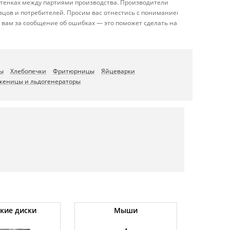
оттенках между партиями производства. Производители
вцов и потребителей. Просим вас отнестись с пониманием
 вам за сообщение об ошибках — это поможет сделать наш
ы
Хлебопечки
Фритюрницы
Яйцеварки
женицы и льдогенераторы
кие диски
Мыши
Хол