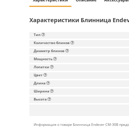
Характеристики Блинница Endev
Тип
Количество блинов
Диаметр блинов
Мощность
Лопатки
Цвет
Длина
Ширина
Высота
Информация о товаре Блинница Endever CM-30B предос