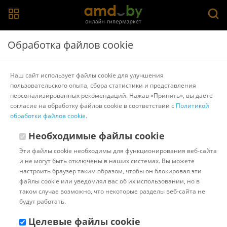
Главная
>
Каталог товаров
>
Беспроводные точки доступа и
Обработка файлов cookie
усилители Wi-Fi
>
TP-Link
Точка доступа TP-Link EAP115
Наш сайт использует файлы cookie для улучшения
пользовательского опыта, сбора статистики и представления
персонализированных рекомендаций. Нажав «Принять», вы даете
Другие товары TP-Link
согласие на обработку файлов cookie в соответствии с
Политикой
обработки файлов cookie
.
Необходимые файлы cookie
Эти файлы cookie необходимы для функционирования веб-сайта
и не могут быть отключены в наших системах. Вы можете
настроить браузер таким образом, чтобы он блокировал эти
файлы cookie или уведомлял вас об их использовании, но в
таком случае возможно, что некоторые разделы веб-сайта не
будут работать.
Целевые файлы cookie