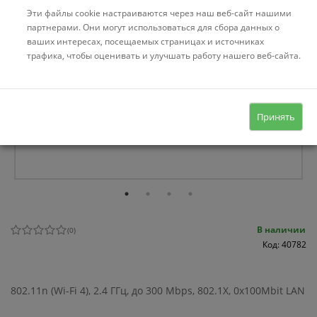
Эти файлы cookie настраиваются через наш веб-сайт нашими
партнерами. Они могут использоваться для сбора данных о
ваших интересах, посещаемых страницах и источниках
трафика, чтобы оценивать и улучшать работу нашего веб-сайта.
Принять
В наличии
(
0
)
Код: 40782
802.11n (Wi-Fi 4), 2.4 ГГц, до 300 Mbps, 802.1X, 0x100Mbit LAN