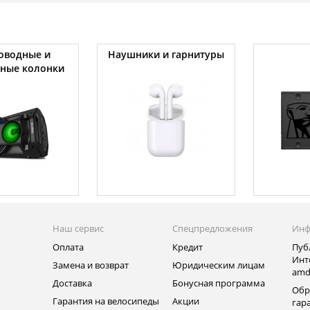
оводные и
Наушники и гарнитуры
вные колонки
Наш сервис
Спецпредложения
Инф
Оплата
Кредит
Пуб
Инт
Замена и возврат
Юридическим лицам
amd
ь
Доставка
Бонусная программа
Обр
Гарантия на велосипеды
Акции
гар