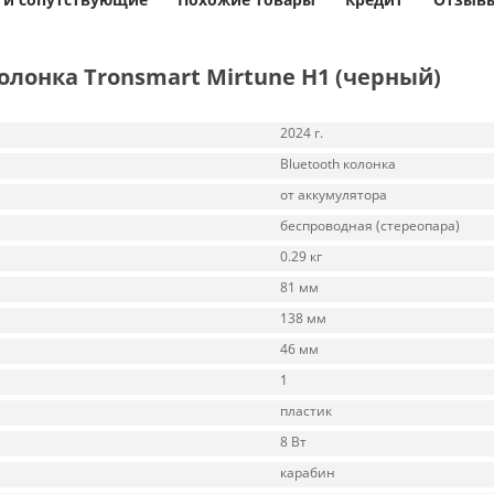
лонка Tronsmart Mirtune H1 (черный)
2024 г.
Bluetooth колонка
от аккумулятора
беспроводная (стереопара)
0.29 кг
81 мм
138 мм
46 мм
1
пластик
8 Вт
карабин