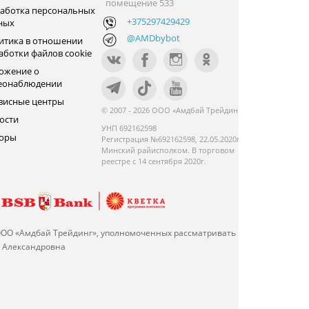
помещение 533
аботка персональных
+375297429429
ных
@AMDbybot
итика в отношении
аботки файлов cookie
ожение о
еонаблюдении
висные центры
© 2007 - 2026 ООО «Амдбай Трейдинг»
ости
УНП 692162598
оры
Регистрация №692162598, 22.05.2020г.
Минский райисполком. В торговом
реестре с 14 сентября 2020г.
ООО «Амдбай Трейдинг», уполномоченных рассматривать
а Александровна