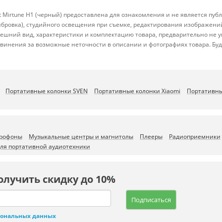
Mirtune H1 (черный) предоставлена для ознакомления и не является публ
либровка), студийного освещения при съемке, редактирования изображени
ешний вид, характеристики и комплектацию товара, предварительно не у
винения за возможные неточности в описании и фотографиях товара. Бу
Портативные колонки SVEN
Портативные колонки Xiaomi
Портативны
рофоны
Музыкальные центры и магнитолы
Плееры
Радиоприемники
для портативной аудиотехники
олучить скидку до 10%
Подписаться
сональных данных