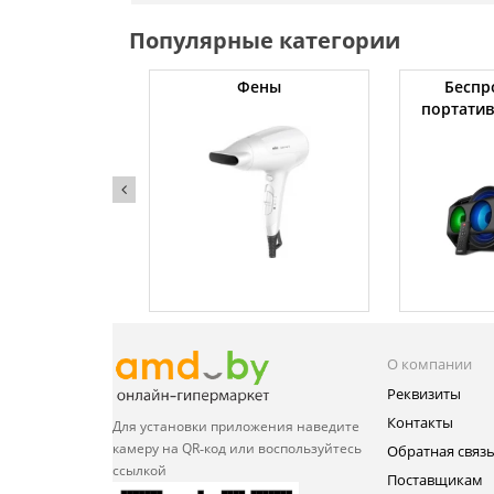
Популярные категории
тяжки
Фены
Беспр
портати
О компании
Реквизиты
Контакты
Для установки приложения
наведите
камеру на QR‑код или
воспользуйтесь
Обратная связ
ссылкой
Поставщикам