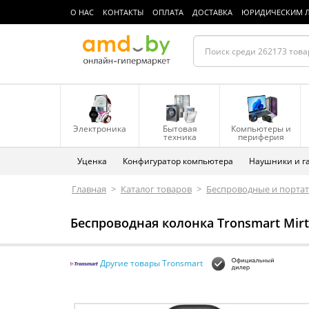
О НАС
КОНТАКТЫ
ОПЛАТА
ДОСТАВКА
ЮРИДИЧЕСКИМ 
Электроника
Бытовая
Компьютеры и
техника
периферия
Уценка
Конфигуратор компьютера
Наушники и г
Главная
>
Каталог товаров
>
Беспроводные и порта
Беспроводная колонка Tronsmart Mir
Другие товары Tronsmart