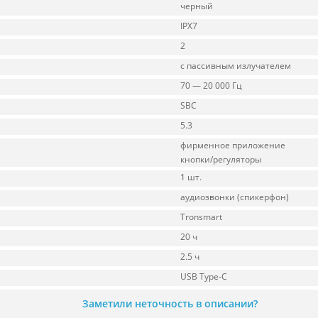
черный
IPX7
2
с пассивным излучателем
70 — 20 000 Гц
SBC
5.3
фирменное приложение
кнопки/регуляторы
1 шт.
аудиозвонки (спикерфон)
Tronsmart
20 ч
2.5 ч
USB Type-C
Заметили неточность в описании?