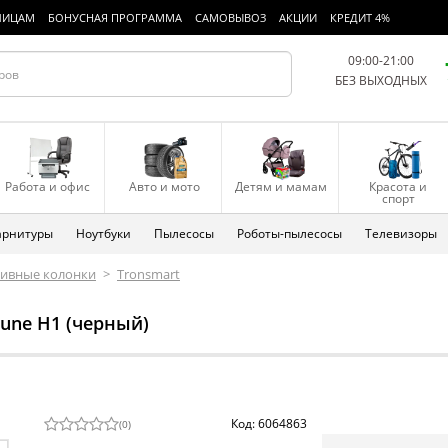
ЛИЦАМ
БОНУСНАЯ ПРОГРАММА
САМОВЫВОЗ
АКЦИИ
КРЕДИТ 4%
09:00-21:00
БЕЗ ВЫХОДНЫХ
Работа и офис
Авто и мото
Детям и мамам
Красота и
спорт
арнитуры
Ноутбуки
Пылесосы
Роботы-пылесосы
Телевизоры
тивные колонки
>
Tronsmart
tune H1 (черный)
Код: 6064863
(
0
)