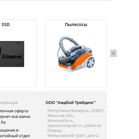
SSD
Пылесосы
Операт
ормация
ООО "Амдбай Трейдинг"
Республика Беларусь, 223021,
личная оферта
Минская обл.,
ернет-магазина
Минский р-н.,
.by
Щомыслицкий с/с, район аг.
ащение в
Озерцо,
Меньковский тракт, дом 2,
антийный отдел