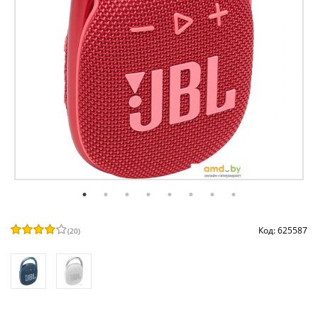
Код: 625587
(
20
)