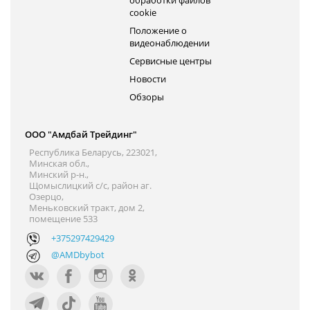
обработки файлов
cookie
Положение о
видеонаблюдении
Сервисные центры
Новости
Обзоры
ООО "Амдбай Трейдинг"
Республика Беларусь, 223021,
Минская обл.,
Минский р-н.,
Щомыслицкий с/с, район аг.
Озерцо,
Меньковский тракт, дом 2,
помещение 533
+375297429429
@AMDbybot