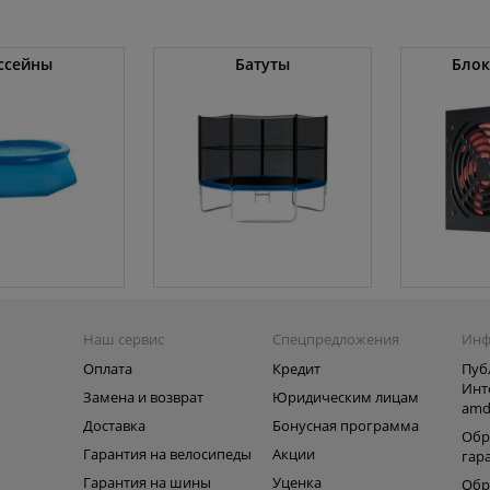
ссейны
Батуты
Блок
Наш сервис
Спецпредложения
Инф
Оплата
Кредит
Пуб
Инт
Замена и возврат
Юридическим лицам
amd
ь
Доставка
Бонусная программа
Обр
Гарантия на велосипеды
Акции
гар
Гарантия на шины
Уценка
Обр