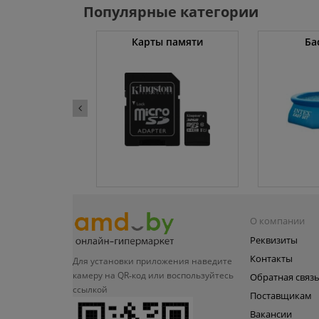
Популярные категории
ессоры
Карты памяти
Ба
О компании
Реквизиты
Контакты
Для установки приложения
наведите
камеру на QR‑код или
воспользуйтесь
Обратная связ
ссылкой
Поставщикам
Вакансии