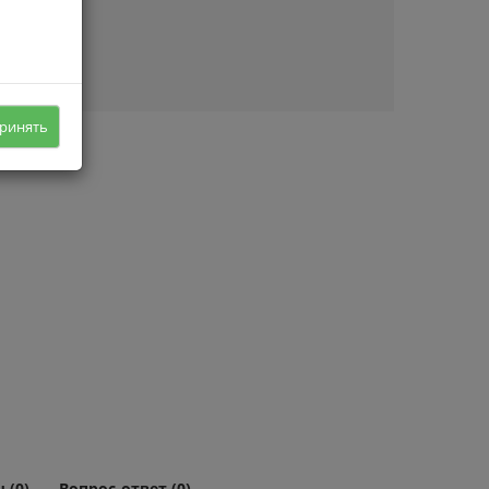
ичии
ринять
 (0)
Вопрос-ответ (0)