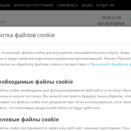
ЛИЦАМ
БОНУСНАЯ ПРОГРАММА
САМОВЫВОЗ
АКЦИИ
КРЕДИТ 4%
09:00-21:00
БЕЗ ВЫХОДНЫХ
отка файлов cookie
 использует файлы cookie для улучшения пользовательского опыта, сбора
Работа и офис
Авто и мото
Детям и мамам
Красота и
спорт
ки и представления персонализированных рекомендаций. Нажав «Принят
гласие на обработку файлов cookie в соответствии с
Политикой обработки 
арнитуры
Ноутбуки
Пылесосы
Роботы-пылесосы
Телевизоры
>
Paremo
еобходимые файлы cookie
айлы cookie необходимы для функционирования веб-сайта и не могут быт
Винни-Пух PCR320-120
чены в наших системах. Вы можете настроить браузер таким образом, что
ровал эти файлы cookie или уведомлял вас об их использовании, но в тако
жно, что некоторые разделы веб-сайта не будут работать.
елевые файлы cookie
Код: 914971
(
0
)
айлы cookie настраиваются через наш веб-сайт нашими партнерами. Они 