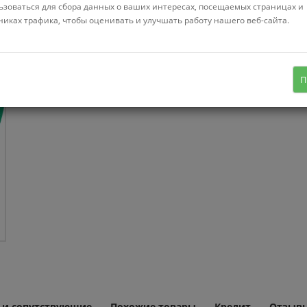
ьзоваться для сбора данных о ваших интересах, посещаемых страницах и
Нет в нал
никах трафика, чтобы оценивать и улучшать работу нашего веб-сайта.
диван, ткань, тип ткани: велюр,
съёмный чехол
П
 и сопутствующие
Похожие товары
Кредит
Отзывы