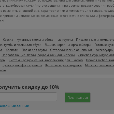
ки. Винни-Пух PCR320-120 предоставлена для ознакомления и не являетс
ость, калибровка), студийного освещения при съемке, редактирования из
во изменять внешний вид, характеристики и комплектацию товара, предв
ее приносим извинения за возможные неточности в описании и фотографи
ее!
Кресла
Кухонные столы и обеденные группы
Письменные и компьют
и, тумбы и полки для обуви
Ящики, корзины, органайзеры
Готовые кух
ья
Кровати
Полки для обуви
Ортопедические основания
Аксессуары
Направляющие, петли, подъемники для мебели
Лицевая фурнитура дл
уары
Системы раздвижения, наполнение для шкафов
Прочая мебельная
Буфеты, шкафы, серванты
Кушетки и раскладушки
Массажеры и масс
афы
олучить скидку до 10%
Подписаться
сональных данных