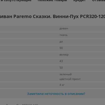
иван Paremo Сказки. Винни-Пух PCR320-12
диван
ткань
да
90
велюр
43
50
зеленый
цветной принт
4 кг
Заметили неточность в описании?