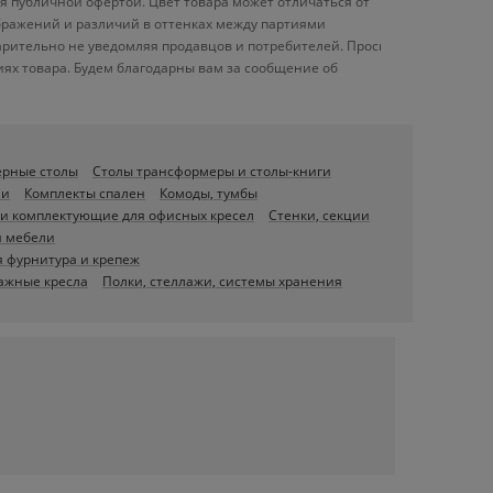
я публичной офертой. Цвет товара может отличаться от
ображений и различий в оттенках между партиями
арительно не уведомляя продавцов и потребителей. Просим
ях товара. Будем благодарны вам за сообщение об
ерные столы
Столы трансформеры и столы-книги
ни
Комплекты спален
Комоды, тумбы
 и комплектующие для офисных кресел
Стенки, секции
я мебели
 фурнитура и крепеж
ажные кресла
Полки, стеллажи, системы хранения