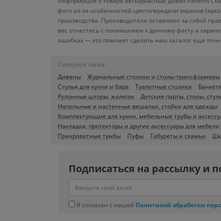
Информация о товаре Бескаркасный диван Paremo Сказ
фото из-за особенностей цветопередачи экранов (ярк
производства. Производители оставляют за собой пра
вас отнестись с пониманием к данному факту и заран
ошибках — это поможет сделать наш каталог еще точн
Смотрите также
Диваны
Журнальные столики и столы-трансформеры
Стулья для кухни и бара
Туалетные столики
Банкетк
Рулонные шторы, жалюзи
Детские парты, столы, стул
Напольные и настенные вешалки, стойки для одежды
Комплектующие для кухни, мебельные трубы и аксесс
Накладки, протекторы и другие аксессуары для мебели
Прикроватные тумбы
Пуфы
Табуреты и скамьи
Шк
Подписаться на рассылку и п
Я согласен с нашей
Политикой обработки пер