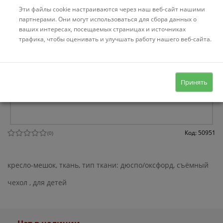
Эти файлы cookie настраиваются через наш веб-сайт нашими
партнерами. Они могут использоваться для сбора данных о
ваших интересах, посещаемых страницах и источниках
трафика, чтобы оценивать и улучшать работу нашего веб-сайта.
Принять
Код: 50951
(
0
)
кресло-мешок, ткань, тип ткани: дюспо/оксфорд, съёмный
чехол , для детей