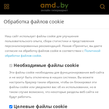
Главная
>
Каталог товаров
>
Бескаркасная мебель
>
Flagman
Обработка файлов cookie
Кресло-мешок Flagman Мяч Стандарт М1.1-192
(розовый/темно-синий)
Наш сайт использует файлы cookie для улучшения
пользовательского опыта, сбора статистики и представления
персонализированных рекомендаций. Нажав «Принять», вы даете
Другие товары Flagman
согласие на обработку файлов cookie в соответствии с
Политикой
обработки файлов cookie
.
Необходимые файлы cookie
Эти файлы cookie необходимы для функционирования веб-сайта
и не могут быть отключены в наших системах. Вы можете
настроить браузер таким образом, чтобы он блокировал эти
файлы cookie или уведомлял вас об их использовании, но в
таком случае возможно, что некоторые разделы веб-сайта не
будут работать.
Целевые файлы cookie