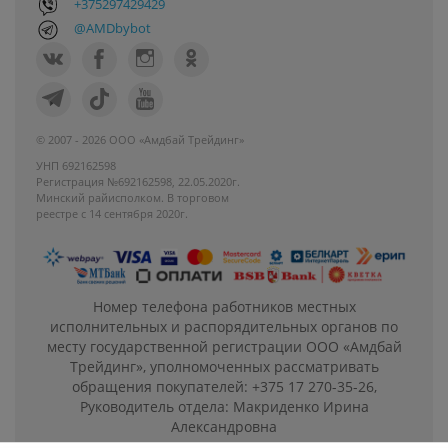
+375297429429
@AMDbybot
© 2007 - 2026 ООО «Амдбай Трейдинг»
УНП 692162598
Регистрация №692162598, 22.05.2020г.
Минский райисполком. В торговом
реестре с 14 сентября 2020г.
Номер телефона работников местных
исполнительных и распорядительных органов по
месту государственной регистрации ООО «Амдбай
Трейдинг», уполномоченных рассматривать
обращения покупателей: +375 17 270-35-26,
Руководитель отдела: Макриденко Ирина
Александровна