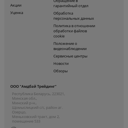
Обращение в
Акции
гарантийный отдел
Уценка
Обработка
персональных данных
Политика в отношении
обработки файлов
cookie
Положение о
видеонаблюдении
Сервисные центры
Новости
Обзоры
ООО "Амдбай Трейдинг"
Республика Беларусь, 223021,
Минская обл.,
Минский р-н.,
Щомыслицкий с/с, район аг.
Озерцо,
Меньковский тракт, дом 2,
помещение 533