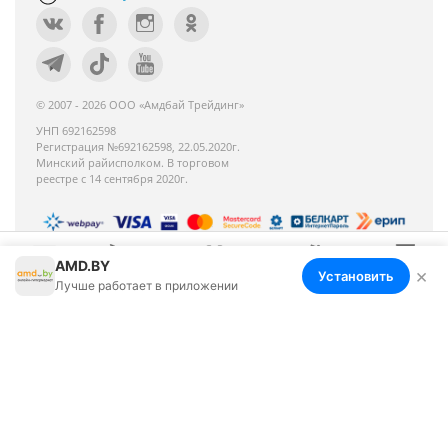
© 2007 - 2026 ООО «Амдбай Трейдинг»
УНП 692162598
Регистрация №692162598, 22.05.2020г.
Минский райисполком. В торговом
реестре с 14 сентября 2020г.
AMD.BY
Номер телефона работников местных
×
Установить
Меню
Корзина
Избранное
Сравнение
Войти
Лучше работает в приложении
исполнительных и распорядительных органов по
месту государственной регистрации ООО «Амдбай
Трейдинг», уполномоченных рассматривать
обращения покупателей: +375 17 270-35-26,
Руководитель отдела: Макриденко Ирина
Александровна