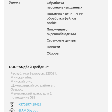
Уценка
Обработка
персональных данных
Политика в отношении
обработки файлов
cookie
Положение о
видеонаблюдении
Сервисные центры
Новости
Обзоры
ООО "Амдбай Трейдинг"
Республика Беларусь, 223021,
Минская обл.,
Минский р-н.,
Щомыслицкий с/с, район аг.
Озерцо,
Меньковский тракт, дом 2,
помещение 533
+375297429429
@AMDbybot