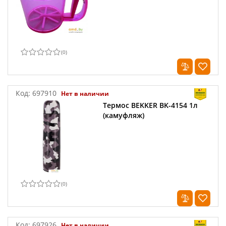
(
0
)
Код:
697910
Нет в наличии
Термос BEKKER BK-4154 1л
(камуфляж)
(
0
)
Код:
697926
Нет в наличии