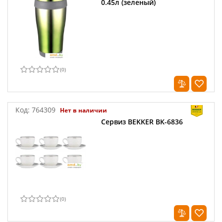
0.45л (зеленый)
(
0
)
Код:
764309
Нет в наличии
Сервиз BEKKER BK-6836
(
0
)