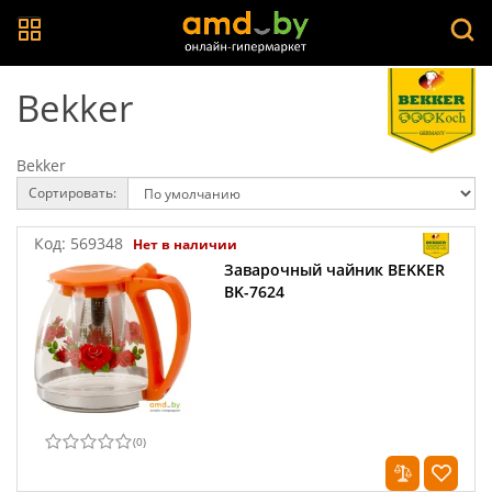
Bekker
Bekker
Сортировать:
Код:
569348
Нет в наличии
Заварочный чайник BEKKER
BK-7624
(
0
)