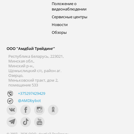
Положение о
видеонаблюдении
Сервисные центры
Новости
Обзоры
ООО "Амдбай Трейдинг"
Республика Беларусь, 223021,
Минская обл.,
Минский р-н.,
Щомыслицкий с/с, район аг.
Озерцо,
Меньковский тракт, дом 2,
помещение 533
+375297429429
@AMDbybot
© 2007 - 2026 ООО «Амдбай Трейдинг»