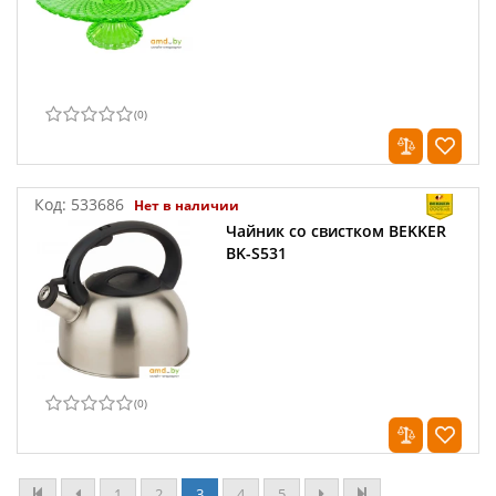
(
0
)
Код:
533686
Нет в наличии
Чайник со свистком BEKKER
BK-S531
(
0
)
1
2
3
4
5