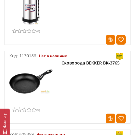
(
0
)
Код:
1130186
Нет в наличии
Сковорода BEKKER BK-3765
(
0
)
Фильтр
Код:
605359
Нет в наличии