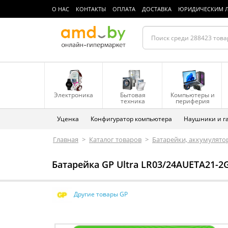
О НАС
КОНТАКТЫ
ОПЛАТА
ДОСТАВКА
ЮРИДИЧЕСКИМ 
Электроника
Бытовая
Компьютеры и
техника
периферия
Уценка
Конфигуратор компьютера
Наушники и г
Главная
>
Каталог товаров
>
Батарейки, аккумулято
Батарейка GP Ultra LR03/24AUETA21-2
Другие товары GP