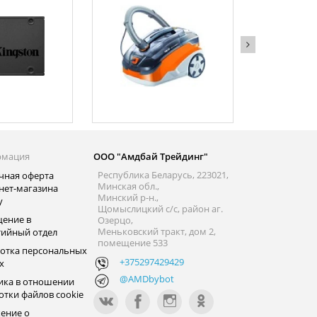
рмация
ООО "Амдбай Трейдинг"
Республика Беларусь, 223021,
чная оферта
Минская обл.,
нет-магазина
Минский р-н.,
y
Щомыслицкий с/с, район аг.
ение в
Озерцо,
Меньковский тракт, дом 2,
тийный отдел
помещение 533
отка персональных
+375297429429
х
@AMDbybot
ика в отношении
отки файлов cookie
ение о