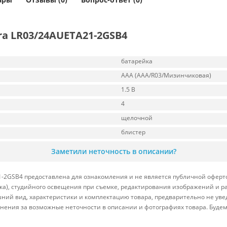
ra LR03/24AUETA21-2GSB4
батарейка
AAA (AAA/R03/Мизинчиковая)
1.5 В
4
щелочной
блистер
Заметили неточность в описании?
-2GSB4 предоставлена для ознакомления и не является публичной офертой
вка), студийного освещения при съемке, редактирования изображений и р
ний вид, характеристики и комплектацию товара, предварительно не уве
нения за возможные неточности в описании и фотографиях товара. Будем