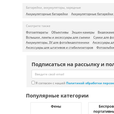
Батарейки, аккумуляторы, зарядные
Аккумуляторные батарейки
Аккумуляторные батарейки 
Смотрите также
Фотоаппараты
Объективы
Экшен-камеры
Видеокам
Вспышки, лампы и аксессуары для съемки
Сумки для фо
Аккумуляторы, ЗУ для фото/видеотехники
Аксессуары д
Аксессуары для штативов и стабилизаторов
Фотоальбо
Подписаться на рассылку и по
Я согласен с нашей
Политикой обработки персо
Популярные категории
жки
Фены
Беспров
портативн