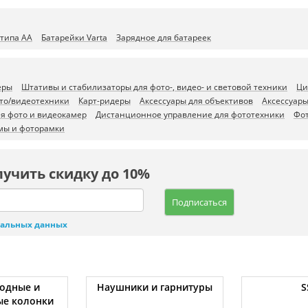
типа AA
Батарейки Varta
Зарядное для батареек
еры
Штативы и стабилизаторы для фото-, видео- и световой техники
Ци
то/видеотехники
Карт-ридеры
Аксессуары для объективов
Аксессуары
ля фото и видеокамер
Дистанционное управление для фототехники
Фо
мы и фоторамки
лучить скидку до 10%
Подписаться
нальных данных
одные и
Наушники и гарнитуры
S
ые колонки