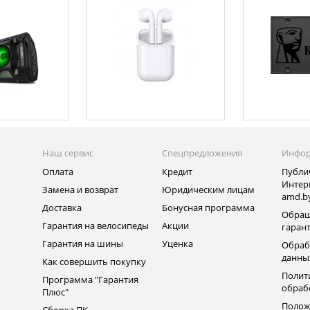
Наш сервис
Спецпредложения
Инфо
Оплата
Кредит
Публи
Интер
Замена и возврат
Юридическим лицам
amd.b
Доставка
Бонусная программа
Обращ
Гарантия на велосипеды
Акции
гаран
Гарантия на шины
Уценка
Обраб
данны
Как совершить покупку
Полит
Программа "Гарантия
обраб
Плюс"
Полож