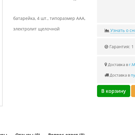
батарейка, 4 шт., типоразмер AAA,
электролит щелочной
Узнать о с
Гарантия: 1
Доставка в
г.
Доставка в
пу
В корзину
ары
Отзывы (0)
Вопрос-ответ (0)