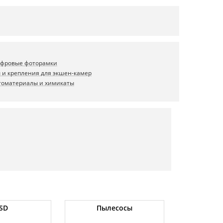
фровые фоторамки
 и крепления для экшен-камер
томатериалы и химикаты
SD
Пылесосы
Оператив