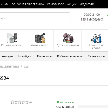
ЛИЦАМ
БОНУСНАЯ ПРОГРАММА
САМОВЫВОЗ
АКЦИИ
КРЕДИТ 4%
09:00-21:00
БЕЗ ВЫХОДНЫХ
Работа и офис
Авто и мото
Детям и мамам
Красота и
спорт
арнитуры
Ноутбуки
Пылесосы
Роботы-пылесосы
Телевизоры
ры, зарядные
>
GP
GSB4
В наличии
(
0
)
Код: 6340628