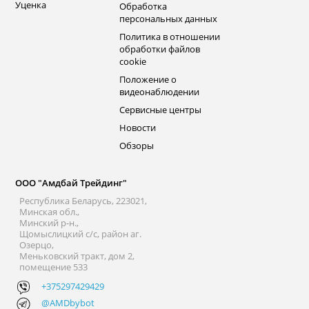
Уценка
Обработка
персональных данных
Политика в отношении
обработки файлов
cookie
Положение о
видеонаблюдении
Сервисные центры
Новости
Обзоры
ООО "Амдбай Трейдинг"
Республика Беларусь, 223021,
Минская обл.,
Минский р-н.,
Щомыслицкий с/с, район аг.
Озерцо,
Меньковский тракт, дом 2,
помещение 533
+375297429429
@AMDbybot