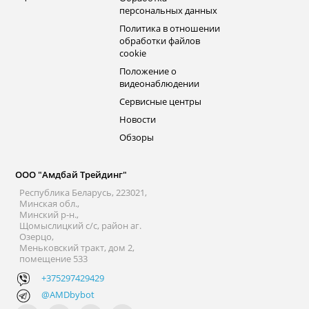
персональных данных
Политика в отношении
обработки файлов
cookie
Положение о
видеонаблюдении
Сервисные центры
Новости
Обзоры
ООО "Амдбай Трейдинг"
Республика Беларусь, 223021,
Минская обл.,
Минский р-н.,
Щомыслицкий с/с, район аг.
Озерцо,
Меньковский тракт, дом 2,
помещение 533
+375297429429
@AMDbybot