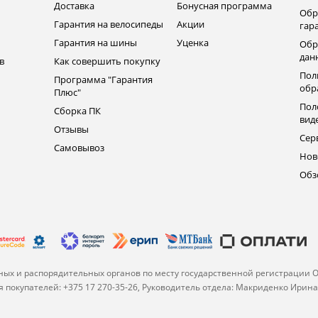
ь
Доставка
Бонусная программа
Обр
Гарантия на велосипеды
Акции
гар
Гарантия на шины
Уценка
Обр
дан
в
Как совершить покупку
Пол
Программа "Гарантия
обр
Плюс"
Пол
Сборка ПК
вид
Отзывы
Сер
Самовывоз
Нов
Обз
ых и распорядительных органов по месту государственной регистрации 
 покупателей: +375 17 270-35-26, Руководитель отдела: Макриденко Ирин