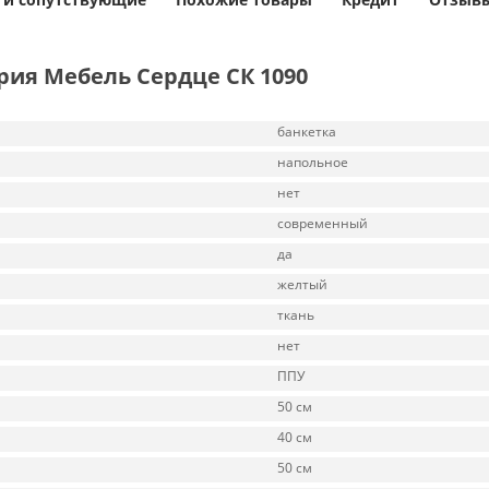
рия Мебель Сердце СК 1090
банкетка
напольное
нет
современный
да
желтый
ткань
нет
ППУ
50 см
40 см
50 см