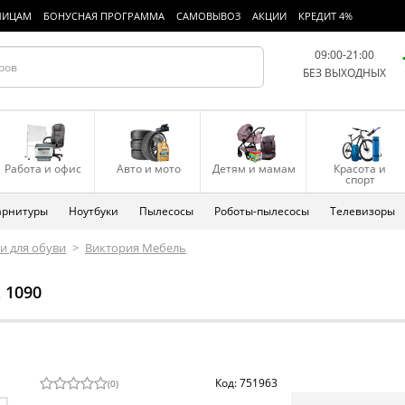
ЛИЦАМ
БОНУСНАЯ ПРОГРАММА
САМОВЫВОЗ
АКЦИИ
КРЕДИТ 4%
09:00-21:00
БЕЗ ВЫХОДНЫХ
Работа и офис
Авто и мото
Детям и мамам
Красота и
спорт
арнитуры
Ноутбуки
Пылесосы
Роботы-пылесосы
Телевизоры
и для обуви
>
Виктория Мебель
 1090
Код: 751963
(
0
)