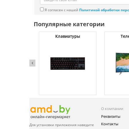
Я согласен с нашей
Политикой обработки пер
Популярные категории
чные машины
Клавиатуры
Тел
О компании
Реквизиты
Контакты
Для установки приложения
наведите