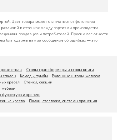
той. Цвет товара может отличаться от фото из-за
 различий в оттенках между партиями производства.
ведомляя продавцов и потребителей. Просим вас отнестись
дем благодарны вам за сообщение об ошибках — это
ерные столы
Столы трансформеры и столы-книги
ы спален
Комоды, тумбы
Рулонные шторы, жалюзи
ных кресел
Стенки, секции
я мебели
 фурнитура и крепеж
ажные кресла
Полки, стеллажи, системы хранения