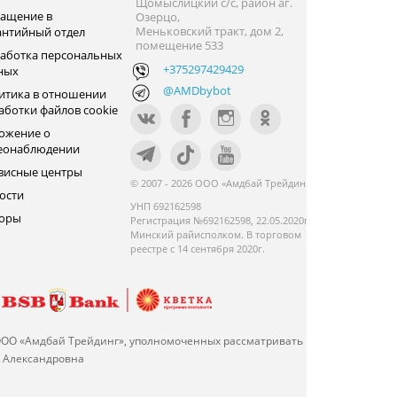
Щомыслицкий с/с, район аг.
ащение в
Озерцо,
Меньковский тракт, дом 2,
антийный отдел
помещение 533
аботка персональных
+375297429429
ных
@AMDbybot
итика в отношении
аботки файлов cookie
ожение о
еонаблюдении
висные центры
© 2007 - 2026 ООО «Амдбай Трейдинг»
ости
УНП 692162598
оры
Регистрация №692162598, 22.05.2020г.
Минский райисполком. В торговом
реестре с 14 сентября 2020г.
ООО «Амдбай Трейдинг», уполномоченных рассматривать
а Александровна