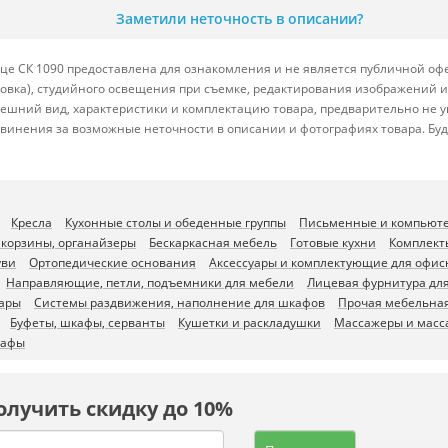
Заметили неточность в описании?
е СК 1090 предоставлена для ознакомления и не является публичной офер
ровка), студийного освещения при съемке, редактирования изображений и
ешний вид, характеристики и комплектацию товара, предварительно не у
винения за возможные неточности в описании и фотографиях товара. Бу
Кресла
Кухонные столы и обеденные группы
Письменные и компьют
 корзины, органайзеры
Бескаркасная мебель
Готовые кухни
Комплект
уви
Ортопедические основания
Аксессуары и комплектующие для офис
Направляющие, петли, подъемники для мебели
Лицевая фурнитура дл
уары
Системы раздвижения, наполнение для шкафов
Прочая мебельная
Буфеты, шкафы, серванты
Кушетки и раскладушки
Массажеры и масс
афы
олучить скидку до 10%