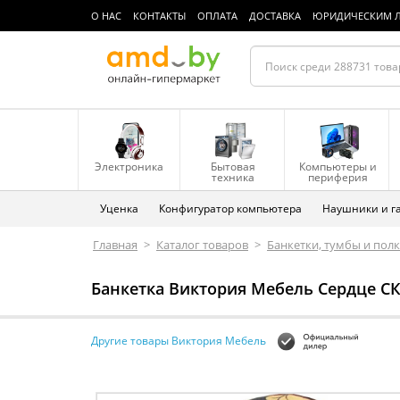
О НАС
КОНТАКТЫ
ОПЛАТА
ДОСТАВКА
ЮРИДИЧЕСКИМ 
Электроника
Бытовая
Компьютеры и
техника
периферия
Уценка
Конфигуратор компьютера
Наушники и г
Главная
>
Каталог товаров
>
Банкетки, тумбы и полк
Банкетка Виктория Мебель Сердце СК
Другие товары Виктория Мебель