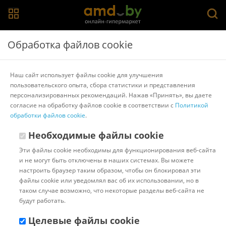
Главная
>
Каталог товаров
>
Банкетки, тумбы и полки для
Обработка файлов cookie
обуви
>
Сонум
Банкетка Сонум 81-41 (багама льняной)
Наш сайт использует файлы cookie для улучшения
пользовательского опыта, сбора статистики и представления
персонализированных рекомендаций. Нажав «Принять», вы даете
Другие товары Сонум
согласие на обработку файлов cookie в соответствии с
Политикой
обработки файлов cookie
.
Необходимые файлы cookie
Эти файлы cookie необходимы для функционирования веб-сайта
и не могут быть отключены в наших системах. Вы можете
настроить браузер таким образом, чтобы он блокировал эти
файлы cookie или уведомлял вас об их использовании, но в
таком случае возможно, что некоторые разделы веб-сайта не
будут работать.
Целевые файлы cookie