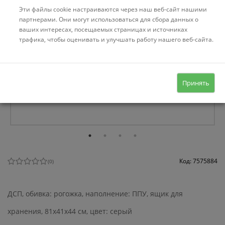
Эти файлы cookie настраиваются через наш веб-сайт нашими
партнерами. Они могут использоваться для сбора данных о
ваших интересах, посещаемых страницах и источниках
трафика, чтобы оценивать и улучшать работу нашего веб-сайта.
Принять
Код: 7575884
(
0
)
ДСП, обивка: рогожка, наполнение: ППУ, ящик для
хранения, 81x41x44 см, цвет: серый