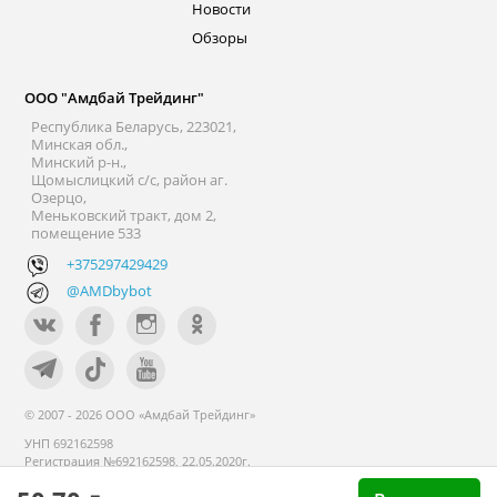
Новости
Обзоры
ООО "Амдбай Трейдинг"
Республика Беларусь, 223021,
Минская обл.,
Минский р-н.,
Щомыслицкий с/с, район аг.
Озерцо,
Меньковский тракт, дом 2,
помещение 533
+375297429429
@AMDbybot
© 2007 - 2026 ООО «Амдбай Трейдинг»
УНП 692162598
Регистрация №692162598, 22.05.2020г.
Минский райисполком. В торговом
реестре с 14 сентября 2020г.