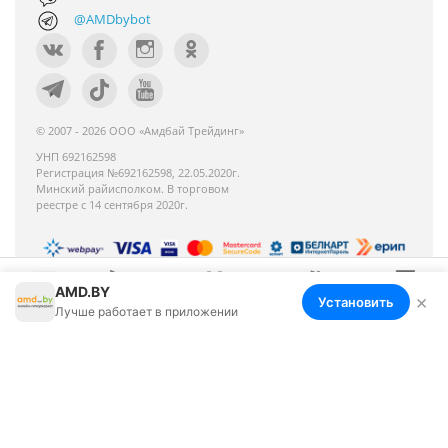
@AMDbybot
© 2007 - 2026 ООО «Амдбай Трейдинг»
УНП 692162598
Регистрация №692162598, 22.05.2020г.
Минский райисполком. В торговом
реестре с 14 сентября 2020г.
AMD.BY
Номер телефона работников местных
×
Установить
Меню
Корзина
Избранное
Сравнение
Войти
Лучше работает в приложении
исполнительных и распорядительных органов по
месту государственной регистрации ООО «Амдбай
Трейдинг», уполномоченных рассматривать
обращения покупателей: +375 17 270-35-26,
Руководитель отдела: Макриденко Ирина
Александровна