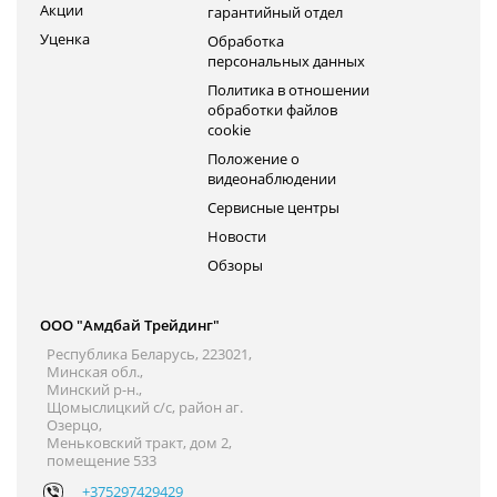
Акции
гарантийный отдел
Уценка
Обработка
персональных данных
Политика в отношении
обработки файлов
cookie
Положение о
видеонаблюдении
Сервисные центры
Новости
Обзоры
ООО "Амдбай Трейдинг"
Республика Беларусь, 223021,
Минская обл.,
Минский р-н.,
Щомыслицкий с/с, район аг.
Озерцо,
Меньковский тракт, дом 2,
помещение 533
+375297429429