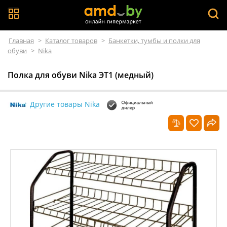
Главная
>
Каталог товаров
>
Банкетки, тумбы и полки для
обуви
>
Nika
Полка для обуви Nika ЭТ1 (медный)
Другие товары Nika