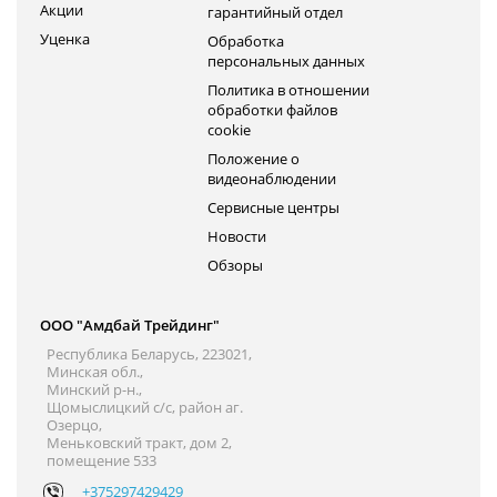
Акции
гарантийный отдел
Уценка
Обработка
персональных данных
Политика в отношении
обработки файлов
cookie
Положение о
видеонаблюдении
Сервисные центры
Новости
Обзоры
ООО "Амдбай Трейдинг"
Республика Беларусь, 223021,
Минская обл.,
Минский р-н.,
Щомыслицкий с/с, район аг.
Озерцо,
Меньковский тракт, дом 2,
помещение 533
+375297429429