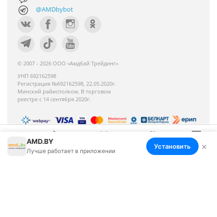
@AMDbybot
© 2007 - 2026 ООО «Амдбай Трейдинг»
УНП 692162598
Регистрация №692162598, 22.05.2020г.
Минский райисполком. В торговом
реестре с 14 сентября 2020г.
AMD.BY
Номер телефона работников местных
×
Установить
Меню
Корзина
Избранное
Сравнение
Войти
Лучше работает в приложении
исполнительных и распорядительных органов по
месту государственной регистрации ООО «Амдбай
Трейдинг», уполномоченных рассматривать
обращения покупателей: +375 17 270-35-26,
Руководитель отдела: Макриденко Ирина
Александровна