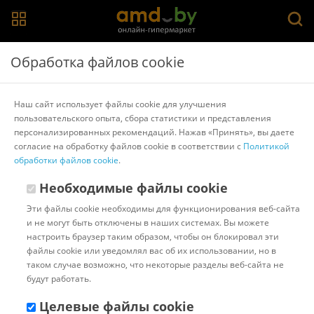
Главная
>
Каталог товаров
>
Банкетки, тумбы и полки для
Обработка файлов cookie
обуви
>
Nika
Полка для обуви Nika ЭТ1 (черный)
Наш сайт использует файлы cookie для улучшения
пользовательского опыта, сбора статистики и представления
персонализированных рекомендаций. Нажав «Принять», вы даете
Другие товары Nika
согласие на обработку файлов cookie в соответствии с
Политикой
обработки файлов cookie
.
Необходимые файлы cookie
Эти файлы cookie необходимы для функционирования веб-сайта
и не могут быть отключены в наших системах. Вы можете
настроить браузер таким образом, чтобы он блокировал эти
файлы cookie или уведомлял вас об их использовании, но в
таком случае возможно, что некоторые разделы веб-сайта не
будут работать.
Целевые файлы cookie