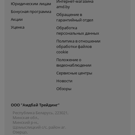
Интернет-магазина
Юридическим лицам
amd.by
Бонусная программа
Обращение в
Акции
гарантийный отдел
Уценка
Обработка
персональных данных
Политика в отношении
обработки файлов
cookie
Положение о
видеонаблюдении
Сервисные центры
Новости
Обзоры
ООО "Амдбай Трейдинг"
Республика Беларусь, 223021,
Минская обл.,
Минский р-н.,
Щомыслицкий с/с, район аг.
Озерцо,