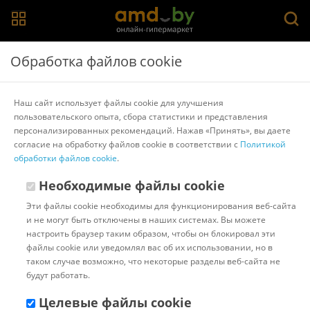
Главная
>
Каталог товаров
>
Банкетки, тумбы и полки для
Обработка файлов cookie
обуви
>
MONOFIX
Банкетка MONOFIX Буно (оранжевый)
Наш сайт использует файлы cookie для улучшения
пользовательского опыта, сбора статистики и представления
персонализированных рекомендаций. Нажав «Принять», вы даете
Другие товары MONOFIX
согласие на обработку файлов cookie в соответствии с
Политикой
обработки файлов cookie
.
Необходимые файлы cookie
Эти файлы cookie необходимы для функционирования веб-сайта
и не могут быть отключены в наших системах. Вы можете
настроить браузер таким образом, чтобы он блокировал эти
файлы cookie или уведомлял вас об их использовании, но в
таком случае возможно, что некоторые разделы веб-сайта не
будут работать.
Целевые файлы cookie