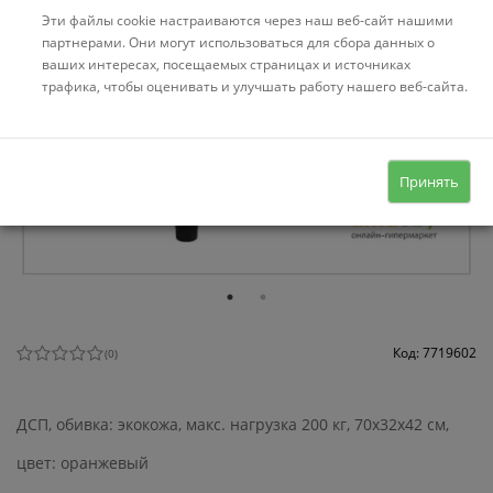
Эти файлы cookie настраиваются через наш веб-сайт нашими
партнерами. Они могут использоваться для сбора данных о
ваших интересах, посещаемых страницах и источниках
трафика, чтобы оценивать и улучшать работу нашего веб-сайта.
Принять
Код: 7719602
(
0
)
ДСП, обивка: экокожа, макс. нагрузка 200 кг, 70x32x42 см,
цвет: оранжевый