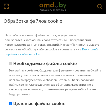
Главная
>
Каталог товаров
>
Банкетки, тумбы и полки для
Обработка файлов cookie
обуви
>
Аквилон
Тумба для обуви Аквилон ШО-83Б (белое сияние/
Наш сайт использует файлы cookie для улучшения
цемент светлый)
пользовательского опыта, сбора статистики и представления
персонализированных рекомендаций. Нажав «Принять», вы даете
согласие на обработку файлов cookie в соответствии с
Политикой
Другие товары Аквилон
обработки файлов cookie
.
Необходимые файлы cookie
Эти файлы cookie необходимы для функционирования веб-сайта
и не могут быть отключены в наших системах. Вы можете
настроить браузер таким образом, чтобы он блокировал эти
файлы cookie или уведомлял вас об их использовании, но в
таком случае возможно, что некоторые разделы веб-сайта не
будут работать.
Целевые файлы cookie