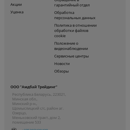
Акции
гарантийный отдел
Уценка
Обработка
персональных данных
Политика в отношении
обработки файлов
cookie
Положение о
видеонаблюдении
Сервисные центры
Новости
Обзоры
ООО "Амдбай Трейдинг"
Республика Беларусь, 223021,
Минская обл.,
Минский р-н.,
Щомыслицкий с/с, район аг.
Озерцо,
Меньковский тракт, дом 2,
помещение 533