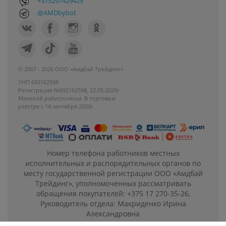
+375297429429
@AMDbybot
© 2007 - 2026 ООО «Амдбай Трейдинг»
УНП 692162598
Регистрация №692162598, 22.05.2020г.
Минский райисполком. В торговом
реестре с 14 сентября 2020г.
Номер телефона работников местных
исполнительных и распорядительных органов по
месту государственной регистрации ООО «Амдбай
Трейдинг», уполномоченных рассматривать
обращения покупателей: +375 17 270-35-26,
Руководитель отдела: Макриденко Ирина
Александровна