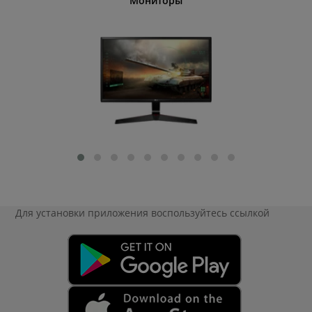
етвители
Мониторы
Р
Для установки приложения
воспользуйтесь ссылкой