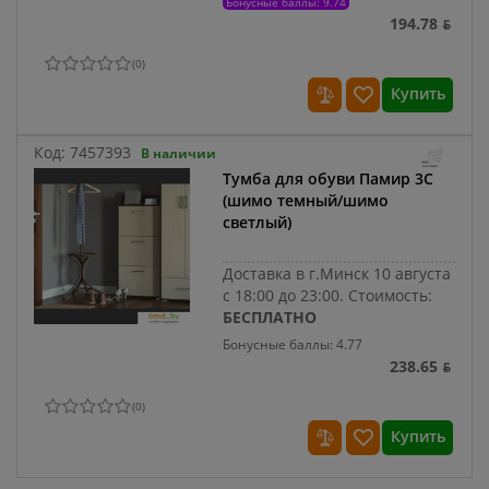
Бонусные баллы: 9.74
194.78 ƃ
(
0
)
Купить
Код:
7457393
В наличии
Тумба для обуви Памир 3С
(шимо темный/шимо
светлый)
Доставка в г.Минск 10 августа
с 18:00 до 23:00.
Стоимость:
БЕСПЛАТНО
Бонусные баллы: 4.77
238.65 ƃ
(
0
)
Купить