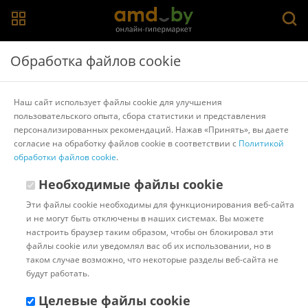
Главная
>
Каталог товаров
>
Банкетки, тумбы и полки для
Обработка файлов cookie
обуви
Банкетки, тумбы и полки для обуви
Наш сайт использует файлы cookie для улучшения
пользовательского опыта, сбора статистики и представления
Популярные
Сортировать:
персонализированных рекомендаций. Нажав «Принять», вы даете
согласие на обработку файлов cookie в соответствии с
Политикой
Код:
1103226
обработки файлов cookie
В наличии
.
Тумба для обуви Памир
Необходимые файлы cookie
Италия О-800 (дуб сонома/
белый глянец)
Эти файлы cookie необходимы для функционирования веб-сайта
и не могут быть отключены в наших системах. Вы можете
настроить браузер таким образом, чтобы он блокировал эти
Доставка в г.Минск 10 августа
файлы cookie или уведомлял вас об их использовании, но в
с 18:00 до 23:00.
Стоимость:
таком случае возможно, что некоторые разделы веб-сайта не
БЕСПЛАТНО
будут работать.
Бонусные баллы: 9.78
195.69 ƃ
Целевые файлы cookie