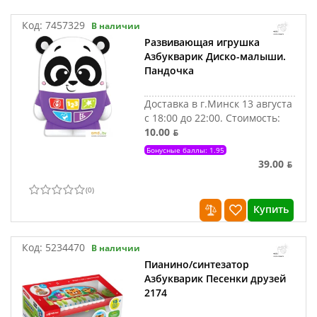
Код:
7457329
В наличии
Развивающая игрушка
Азбукварик Диско-малыши.
Пандочка
Доставка в г.Минск 13 августа
с 18:00 до 22:00.
Стоимость:
10.00 ƃ
Бонусные баллы: 1.95
39.00 ƃ
(
0
)
Купить
Код:
5234470
В наличии
Пианино/синтезатор
Азбукварик Песенки друзей
2174