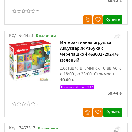
38.62 ƃ
(
0
)
Купить
Код:
964453
В наличии
Интерактивная игрушка
Азбукварик Азбука с
Черепашкой 4630027292476
(зеленый)
Доставка в г.Минск 10 августа
с 18:00 до 23:00.
Стоимость:
10.00 ƃ
Бонусные баллы: 2.52
50.44 ƃ
(
0
)
Купить
Код:
7457317
В наличии