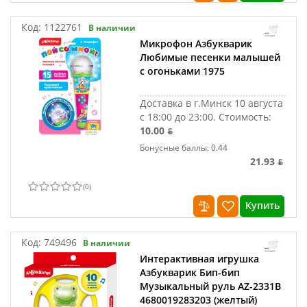
Код:
1122761
В наличии
Микрофон Азбукварик
Любимые песенки малышей
с огоньками 1975
Доставка в г.Минск 10 августа
с 18:00 до 23:00.
Стоимость:
10.00 ƃ
Бонусные баллы: 0.44
21.93 ƃ
(
0
)
Купить
Код:
749496
В наличии
Интерактивная игрушка
Азбукварик Бип-бип
Музыкальный руль AZ-2331B
4680019283203 (желтый)