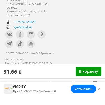
Минский р-н.,
Щомыслицкий с/с, район аг.
Озерцо,
Меньковский тракт, дом 2,
помещение 533
+375297429429
@AMDbybot
© 2007 - 2026 ООО «Амдбай Трейдинг»
УНП 692162598
Регистрация №692162598, 22.05.2020г.
Минский райисполком. В торговом
31.66 ƃ
В корзину
реестре с 14 сентября 2020г.
AMD.BY
×
Установить
Меню
Корзина
Избранное
Сравнение
Войти
Лучше работает в приложении
Номер телефона работников местных исполнительных и
распорядительных органов по месту государственной
регистрации ООО «Амдбай Трейдинг», уполномоченных