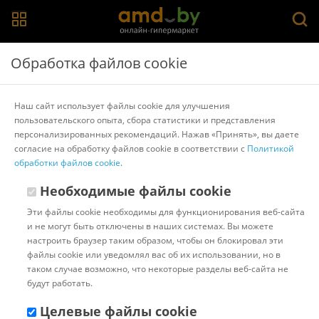
Главная
>
Каталог товаров
>
Автомагнитолы
Обработка файлов cookie
Магнитолы с экраном в Гомеле
Наш сайт использует файлы cookie для улучшения
пользовательского опыта, сбора статистики и представления
Aspect
1DIN
2DIN
С навигатором
С экраном
Incar
персонализированных рекомендаций. Нажав «Принять», вы даете
Pioneer
согласие на обработку файлов cookie в соответствии с
Политикой
обработки файлов cookie
.
Популярные
Сортировать:
Необходимые файлы cookie
Код:
1039213
В наличии
Эти файлы cookie необходимы для функционирования веб-сайта
USB-магнитола Five F720A
и не могут быть отключены в наших системах. Вы можете
настроить браузер таким образом, чтобы он блокировал эти
файлы cookie или уведомлял вас об их использовании, но в
таком случае возможно, что некоторые разделы веб-сайта не
будут работать.
Доставка в г.Минск 11 августа
с 18:00 до 22:00.
Стоимость:
Целевые файлы cookie
10.00 ƃ