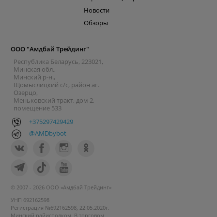
Новости
Обзоры
ООО "Амдбай Трейдинг"
Республика Беларусь, 223021,
Минская обл.,
Минский р-н.,
Щомыслицкий с/с, район аг.
Озерцо,
Меньковский тракт, дом 2,
помещение 533
+375297429429
@AMDbybot
© 2007 - 2026 ООО «Амдбай Трейдинг»
УНП 692162598
Регистрация №692162598, 22.05.2020г.
Минский райисполком. В торговом