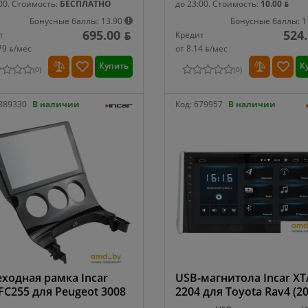
00.
Стоимость:
БЕСПЛАТНО
до 23:00.
Стоимость:
10.00 ƃ
Бонусные баллы: 13.90
Бонусные баллы: 1
695.00 ƃ
524.
т
Кредит
79 ƃ/мec
от 8.14 ƃ/мec
Купить
К
(
0
)
(
0
)
889330
В наличии
Код:
679957
В наличии
ходная рамка Incar
USB-магнитола Incar XT
FC255 для Peugeot 3008
2204 для Toyota Rav4 (2