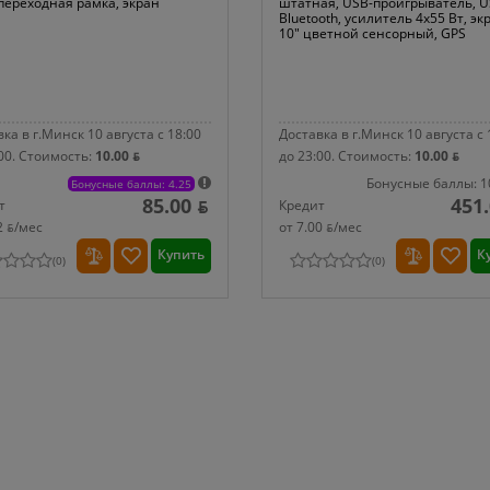
 переходная рамка, экран
штатная, USB-проигрыватель, U
Bluetooth, усилитель 4x55 Вт, эк
10" цветной сенсорный, GPS
ка в г.Минск 10 августа с 18:00
Доставка в г.Минск 10 августа с 
00.
Стоимость:
10.00 ƃ
до 23:00.
Стоимость:
10.00 ƃ
Бонусные баллы: 1
Бонусные баллы: 4.25
85.00 ƃ
451.
т
Кредит
2 ƃ/мec
от 7.00 ƃ/мec
Купить
К
(
0
)
(
0
)