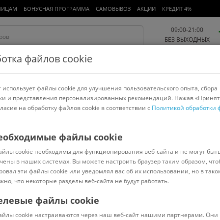
ЛИЦАМ
БОНУСНАЯ ПРОГРАММА
САМОВЫВОЗ
АКЦИИ
КРЕДИТ 4%
09:00-21:00
БЕЗ ВЫХОДНЫХ
отка файлов cookie
 использует файлы cookie для улучшения пользовательского опыта, сбора
Работа и офис
Авто и мото
Детям и мамам
Красота и
спорт
ки и представления персонализированных рекомендаций. Нажав «Принят
гласие на обработку файлов cookie в соответствии с
Политикой обработки 
арнитуры
Ноутбуки
Пылесосы
Роботы-пылесосы
Телевизоры
еобходимые файлы cookie
айлы cookie необходимы для функционирования веб-сайта и не могут быт
чены в наших системах. Вы можете настроить браузер таким образом, что
ровал эти файлы cookie или уведомлял вас об их использовании, но в тако
жно, что некоторые разделы веб-сайта не будут работать.
1DIN
2DIN
С навигатором
С экраном
Incar
Pioneer
елевые файлы cookie
Сортировать:
Популярные
айлы cookie настраиваются через наш веб-сайт нашими партнерами. Они 