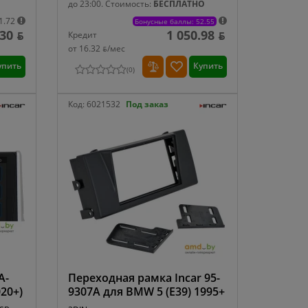
до 23:00.
Стоимость:
БЕСПЛАТНО
1.72
Бонусные баллы: 52.55
30 ƃ
1 050.98 ƃ
Кредит
от 16.32 ƃ/мec
упить
Купить
(
0
)
Код:
6021532
Под заказ
A-
Переходная рамка Incar 95-
020+)
9307A для BMW 5 (Е39) 1995+