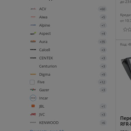
до 23:
ACV
+60
Креди
Aiwa
+5
от 10.
Alpine
+1
Aspect
+4
Aura
+35
Код:
4
Calcell
+3
CENTEK
+3
Centurion
+3
Digma
+9
Five
+12
Gazer
+3
Incar
JBL
+1
JVC
+3
Пере
KENWOOD
+6
RFR-