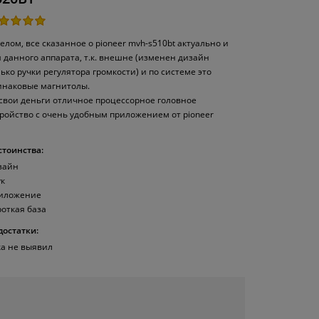
елом, все сказанное о pioneer mvh-s510bt актуально и
я данного аппарата, т.к. внешне (изменен дизайн
ько ручки регулятора громкости) и по системе это
инаковые магнитолы.
 свои деньги отличное процессорное головное
тройство с очень удобным приложением от pioneer
стоинства:
зайн
ук
иложение
роткая база
достатки:
ка не выявил