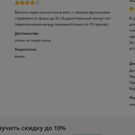
Вполне норм магнитола в авто ,с своими функциями
справляется, флеш до 32 гб,единственный минус нет
В ц
переключения между папками(только по 10 треков).
дл
тол
Достоинства:
од
огонь за такую цену
За
ус
Недостатки:
выше
До
Ди
Зв
Пр
Ко
Не
по
лучить скидку до 10%