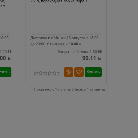
SB,
2DIN, переходная рамка, экран
ран
18:00
Доставка в г.Минск 13 августа с 18:00
до 23:00.
Стоимость:
10.00 ƃ
0.20
Бонусные баллы: 1.80
00 ƃ
90.11 ƃ
упить
Купить
(
0
)
Показано с 1 по 6 из 6 (всего 1 страниц)