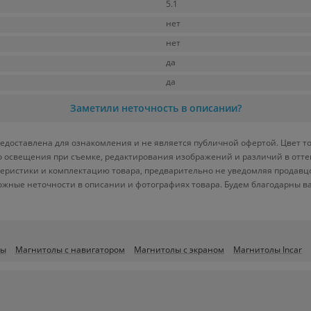
5.1
нет
нет
да
да
Заметили неточность в описании?
едоставлена для ознакомления и не является публичной офертой. Цвет то
ого освещения при съемке, редактирования изображений и различий в отт
теристики и комплектацию товара, предварительно не уведомляя продавц
ожные неточности в описании и фотографиях товара. Будем благодарны в
лы
Магнитолы с навигатором
Магнитолы с экраном
Магнитолы Incar