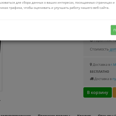
Можно купить
ьзоваться для сбора данных о ваших интересах, посещаемых страницах и
Стоимость от 11
никах трафика, чтобы оценивать и улучшать работу нашего веб-сайта.
2DIN, USB-проигрыватель, USB,
Bluetooth, усилитель 4x55 Вт, экран
Узнать о с
П
9" цветной сенсорный, GPS
Гарантия: 1
Стоимость
доп
Доставка в
г.
БЕСПЛАТНО
Доставка в
пу
В корзину
и сопутствующие
Похожие товары
Кредит
Отзывы (