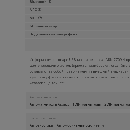
Bluetooth
NFC
MHL
GPS-навигатор
Подключение микрофона
Информация о товаре USB-магнитола Incar ARN-7709-4 пр
цветопередачи экранов (яркость, калибровка), студийн
оставляют за собой право изменять внешний вид, харак
к данному факту и заранее приносим извинения за возм
каталог еще точнее!
Автомагнитолы
Автомагнитолы Aspect
1DIN магнитолы
2DIN магнито
Смотрите также
Автоакустика
Автомобильные усилители