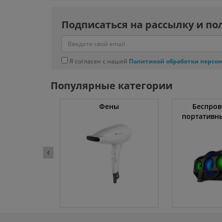
Подписаться на рассылку и по
Я согласен с нашей
Политикой обработки персо
Популярные категории
жки
Фены
Беспров
портативн