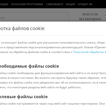
ЛИЦАМ
БОНУСНАЯ ПРОГРАММА
САМОВЫВОЗ
АКЦИИ
КРЕДИТ 4%
09:00-21:00
БЕЗ ВЫХОДНЫХ
отка файлов cookie
 использует файлы cookie для улучшения пользовательского опыта, сбора
Работа и офис
Авто и мото
Детям и мамам
Красота и
спорт
ки и представления персонализированных рекомендаций. Нажав «Принят
гласие на обработку файлов cookie в соответствии с
Политикой обработки 
арнитуры
Ноутбуки
Пылесосы
Роботы-пылесосы
Телевизоры
r
еобходимые файлы cookie
айлы cookie необходимы для функционирования веб-сайта и не могут быт
чены в наших системах. Вы можете настроить браузер таким образом, что
ровал эти файлы cookie или уведомлял вас об их использовании, но в тако
жно, что некоторые разделы веб-сайта не будут работать.
елевые файлы cookie
В наличии
(
0
)
айлы cookie настраиваются через наш веб-сайт нашими партнерами. Они 
Код: 2621802