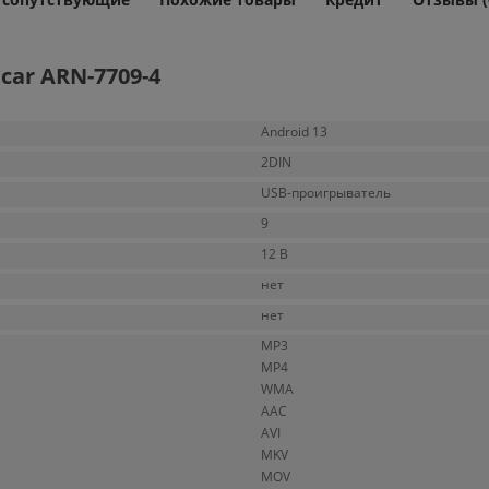
car ARN-7709-4
Android 13
2DIN
USB-проигрыватель
9
12 В
нет
нет
MP3
MP4
WMA
AAC
AVI
MKV
MOV