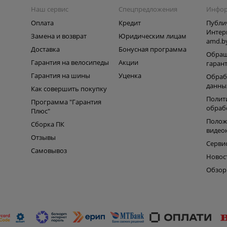
Наш сервис
Спецпредложения
Инфо
Оплата
Кредит
Публи
Интер
Замена и возврат
Юридическим лицам
amd.b
Доставка
Бонусная программа
Обращ
Гарантия на велосипеды
Акции
гаран
Гарантия на шины
Уценка
Обраб
данны
Как совершить покупку
Полит
Программа "Гарантия
обраб
Плюс"
Полож
Сборка ПК
видео
Отзывы
Серви
Самовывоз
Новос
Обзо