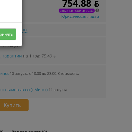
754.88 ƃ
 в кредит
.72 ƃ/мec.
Бонусные баллы: 39.43
Юридическим лицам
нижении цены
ринять
2 месяцев
. гарантии
на 1 год: 75.49 ƃ
Минск
10 августа с 18:00 до 23:00.
Стоимость:
нкт самовывоза (г.Минск)
11 августа
Купить
0)
Вопрос-ответ (0)