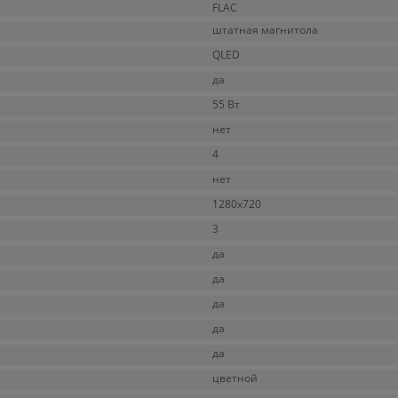
FLAC
штатная магнитола
QLED
да
55 Вт
нет
4
нет
1280x720
3
да
да
да
да
да
цветной