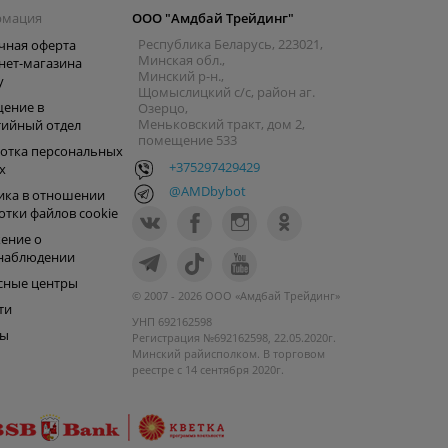
рмация
ООО "Амдбай Трейдинг"
Республика Беларусь, 223021,
чная оферта
Минская обл.,
нет-магазина
Минский р-н.,
y
Щомыслицкий с/с, район аг.
ение в
Озерцо,
Меньковский тракт, дом 2,
тийный отдел
помещение 533
отка персональных
+375297429429
х
@AMDbybot
ика в отношении
отки файлов cookie
ение о
наблюдении
сные центры
© 2007 - 2026 ООО «Амдбай Трейдинг»
ти
УНП 692162598
ры
Регистрация №692162598, 22.05.2020г.
Минский райисполком. В торговом
реестре с 14 сентября 2020г.