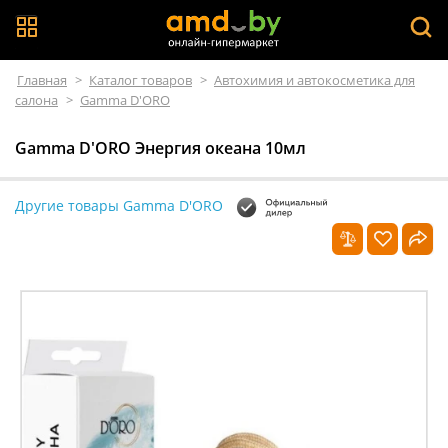
Главная
>
Каталог товаров
>
Автохимия и автокосметика для
салона
>
Gamma D'ORO
Gamma D'ORO Энергия океана 10мл
Другие товары Gamma D'ORO