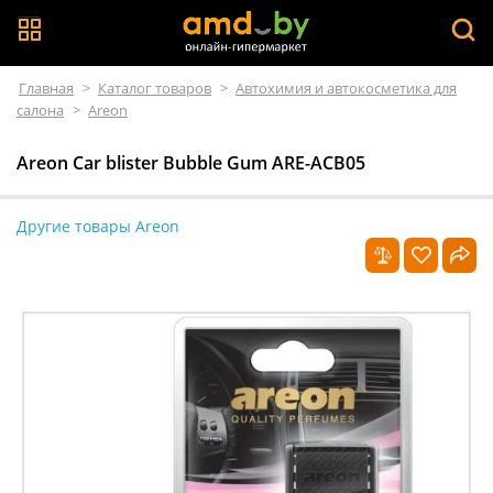
Главная
>
Каталог товаров
>
Автохимия и автокосметика для
салона
>
Areon
Areon Car blister Bubble Gum ARE-ACB05
Другие товары Areon