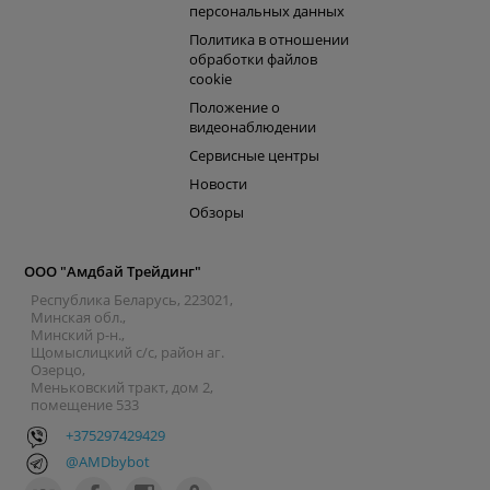
персональных данных
Политика в отношении
обработки файлов
cookie
Положение о
видеонаблюдении
Сервисные центры
Новости
Обзоры
ООО "Амдбай Трейдинг"
Республика Беларусь, 223021,
Минская обл.,
Минский р-н.,
Щомыслицкий с/с, район аг.
Озерцо,
Меньковский тракт, дом 2,
помещение 533
+375297429429
@AMDbybot