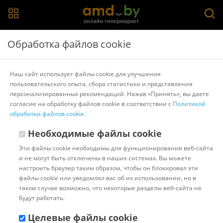
Главная
>
Каталог товаров
>
Автохимия и автокосметика для
Обработка файлов cookie
кузова
>
Lavr
Lavr Чернитель шин Глянцевый блеск 500 мл
Наш сайт использует файлы cookie для улучшения
Ln1475
пользовательского опыта, сбора статистики и представления
персонализированных рекомендаций. Нажав «Принять», вы даете
согласие на обработку файлов cookie в соответствии с
Политикой
Другие товары Lavr
обработки файлов cookie
.
Необходимые файлы cookie
Эти файлы cookie необходимы для функционирования веб-сайта
и не могут быть отключены в наших системах. Вы можете
настроить браузер таким образом, чтобы он блокировал эти
файлы cookie или уведомлял вас об их использовании, но в
таком случае возможно, что некоторые разделы веб-сайта не
будут работать.
Целевые файлы cookie