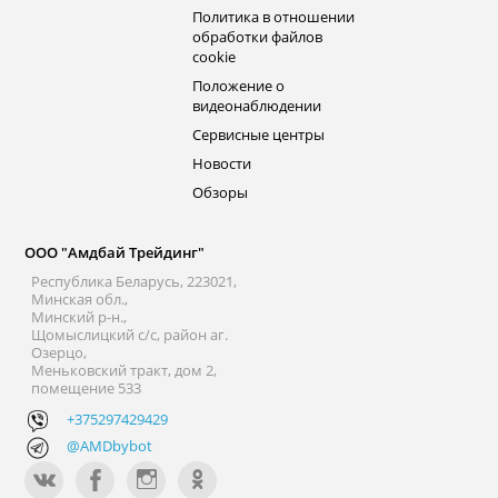
Политика в отношении
обработки файлов
cookie
Положение о
видеонаблюдении
Сервисные центры
Новости
Обзоры
ООО "Амдбай Трейдинг"
Республика Беларусь, 223021,
Минская обл.,
Минский р-н.,
Щомыслицкий с/с, район аг.
Озерцо,
Меньковский тракт, дом 2,
помещение 533
+375297429429
@AMDbybot