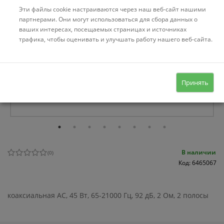
Эти файлы cookie настраиваются через наш веб-сайт нашими
партнерами. Они могут использоваться для сбора данных о
ваших интересах, посещаемых страницах и источниках
трафика, чтобы оценивать и улучшать работу нашего веб-сайта.
Принять
В наличии
(
0
)
Код: 6465067
коаксиальная АС, 45 Вт, 65-21000 Гц, 92 дБ, 2 Ом, 2 полосы