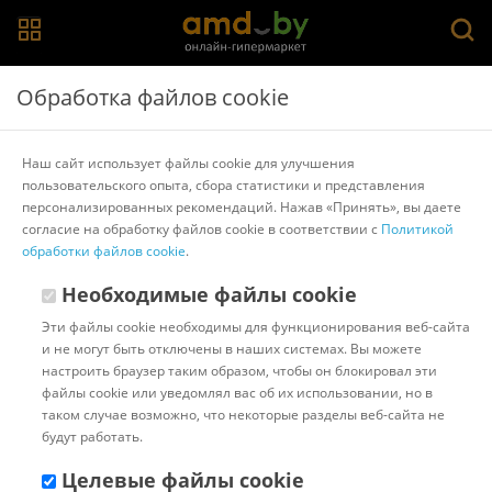
Главная
>
Каталог товаров
>
Автоакустика
>
JBL
Обработка файлов cookie
Коаксиальная АС JBL GX528
Наш сайт использует файлы cookie для улучшения
пользовательского опыта, сбора статистики и представления
Другие товары JBL
персонализированных рекомендаций. Нажав «Принять», вы даете
согласие на обработку файлов cookie в соответствии с
Политикой
обработки файлов cookie
.
Необходимые файлы cookie
Эти файлы cookie необходимы для функционирования веб-сайта
и не могут быть отключены в наших системах. Вы можете
настроить браузер таким образом, чтобы он блокировал эти
файлы cookie или уведомлял вас об их использовании, но в
таком случае возможно, что некоторые разделы веб-сайта не
будут работать.
Целевые файлы cookie