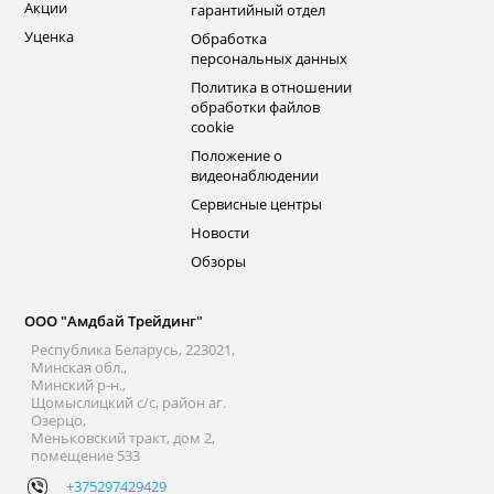
Акции
гарантийный отдел
Уценка
Обработка
персональных данных
Политика в отношении
обработки файлов
cookie
Положение о
видеонаблюдении
Сервисные центры
Новости
Обзоры
ООО "Амдбай Трейдинг"
Республика Беларусь, 223021,
Минская обл.,
Минский р-н.,
Щомыслицкий с/с, район аг.
Озерцо,
Меньковский тракт, дом 2,
помещение 533
+375297429429