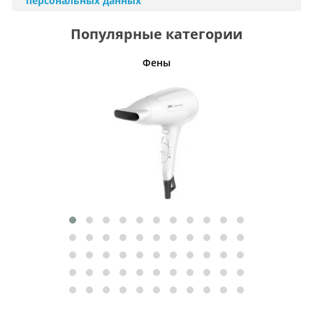
персональных данных
Популярные категории
Фены
Беспро