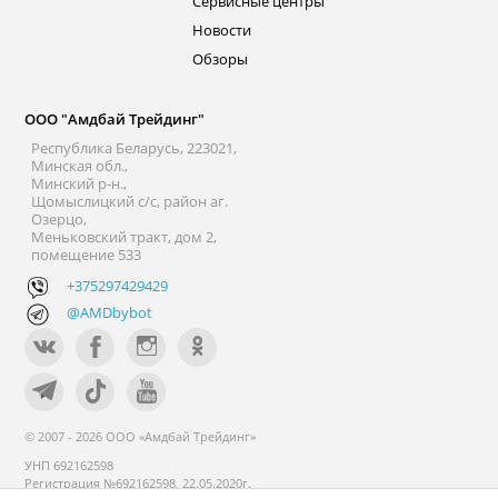
Сервисные центры
Новости
Обзоры
ООО "Амдбай Трейдинг"
Республика Беларусь, 223021,
Минская обл.,
Минский р-н.,
Щомыслицкий с/с, район аг.
Озерцо,
Меньковский тракт, дом 2,
помещение 533
+375297429429
@AMDbybot
© 2007 - 2026 ООО «Амдбай Трейдинг»
УНП 692162598
Регистрация №692162598, 22.05.2020г.