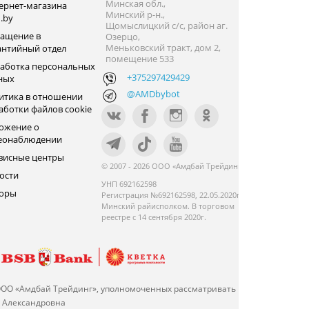
Минская обл.,
ернет-магазина
Минский р-н.,
.by
Щомыслицкий с/с, район аг.
ащение в
Озерцо,
Меньковский тракт, дом 2,
антийный отдел
помещение 533
аботка персональных
+375297429429
ных
@AMDbybot
итика в отношении
аботки файлов cookie
ожение о
еонаблюдении
висные центры
© 2007 - 2026 ООО «Амдбай Трейдинг»
ости
УНП 692162598
оры
Регистрация №692162598, 22.05.2020г.
Минский райисполком. В торговом
реестре с 14 сентября 2020г.
ООО «Амдбай Трейдинг», уполномоченных рассматривать
а Александровна