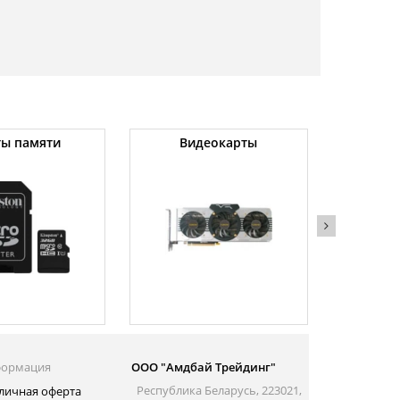
ты памяти
Видеокарты
Угловы
(
ормация
ООО "Амдбай Трейдинг"
Республика Беларусь, 223021,
личная оферта