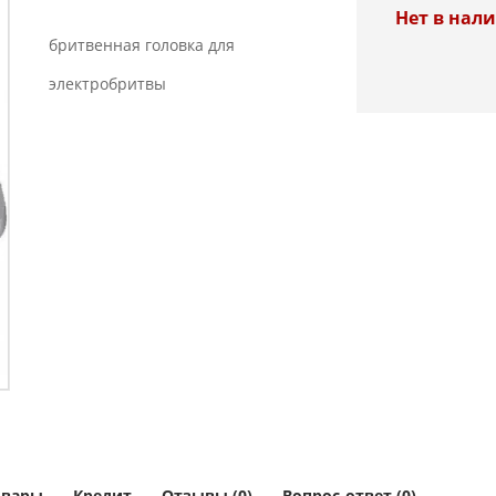
Нет в нал
бритвенная головка для
электробритвы
овары
Кредит
Отзывы (0)
Вопрос-ответ (0)