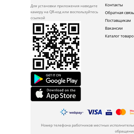
Контакты
Для установки приложения
наведите
камеру на QR‑код или
воспользуйтесь
Обратная связ
ссылкой
Поставщикам
Вакансии
Каталог товаро
Номер телефона работников местных исполнительн
обращения