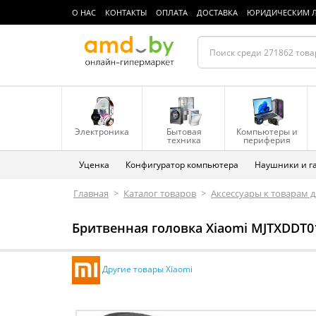
О НАС
КОНТАКТЫ
ОПЛАТА
ДОСТАВКА
ЮРИДИЧЕСКИМ 
Электроника
Бытовая
Компьютеры и
техника
периферия
Уценка
Конфигуратор компьютера
Наушники и г
Главная
>
Каталог товаров
>
Аксессуары к товарам д
Бритвенная головка Xiaomi MJTXDDT01
Другие товары Xiaomi