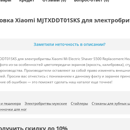
ка Xiaomi MJTXDDT01SKS для электробритвы
Заметили неточность в описании?
DT01SKS для электробритвы Xiaomi Mi Electric Shaver S500 Replacement H
фото из-за особенностей цветопередачи экранов (яркость, калибровка), 
роизводства. Производители оставляют за собой право изменять внешний
лей. Просим вас отнестись с пониманием к данному факту и заранее при
ние об ошибках — это поможет сделать наш каталог еще точнее!
 и педикюра
Электробритвы мужские
Стайлеры
Стаканы для зубных 
нночки для ног
олучить скидку до 10%