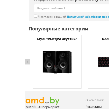
Я согласен с нашей
Политикой обработки пер
Популярные категории
атуты
Мультимедиа акустика
Кла
О компании
Реквизиты