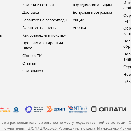
Инт
Замена и возврат
Юридическим лицам
amd
ь
Доставка
Бонусная программа
Обр
Гарантия на велосипеды
Акции
гар
Гарантия на шины
Уценка
Обр
дан
в
Как совершить покупку
Пол
Программа "Гарантия
обр
Плюс"
Пол
Сборка ПК
вид
Отзывы
Сер
Самовывоз
Нов
Обз
ых и распорядительных органов по месту государственной регистрации 
 покупателей: +375 17 270-35-26, Руководитель отдела: Макриденко Ирин