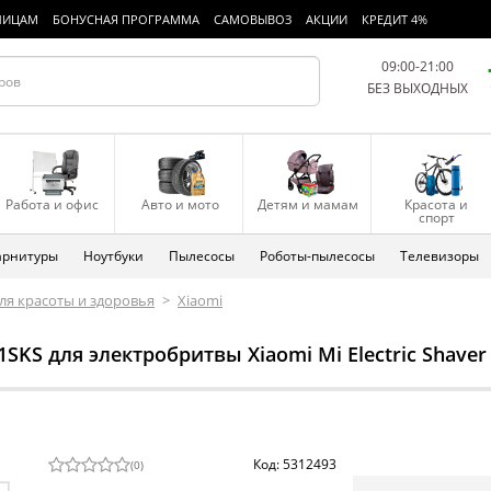
ЛИЦАМ
БОНУСНАЯ ПРОГРАММА
САМОВЫВОЗ
АКЦИИ
КРЕДИТ 4%
09:00-21:00
БЕЗ ВЫХОДНЫХ
Работа и офис
Авто и мото
Детям и мамам
Красота и
спорт
арнитуры
Ноутбуки
Пылесосы
Роботы-пылесосы
Телевизоры
ля красоты и здоровья
>
Xiaomi
SKS для электробритвы Xiaomi Mi Electric Shaver
Код: 5312493
(
0
)