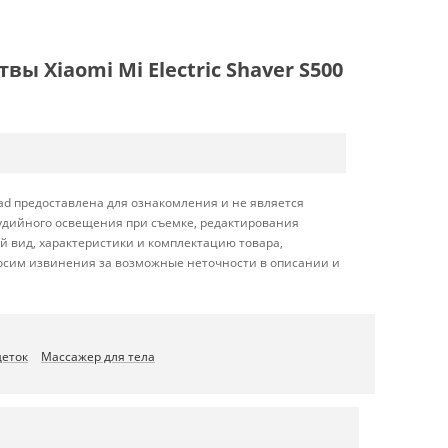
 Xiaomi Mi Electric Shaver S500
ead предоставлена для ознакомления и не является
студийного освещения при съемке, редактирования
 вид, характеристики и комплектацию товара,
носим извинения за возможные неточности в описании и
щеток
Массажер для тела