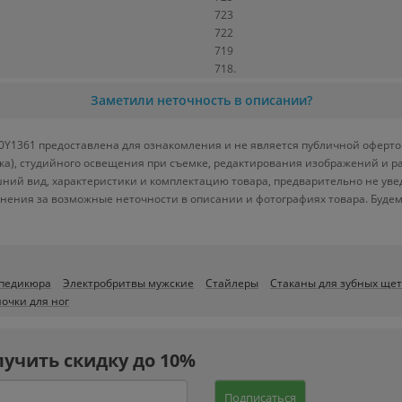
723
722
719
718.
Заметили неточность в описании?
Y1361 предоставлена для ознакомления и не является публичной офертой.
вка), студийного освещения при съемке, редактирования изображений и р
ний вид, характеристики и комплектацию товара, предварительно не уве
нения за возможные неточности в описании и фотографиях товара. Будем
 педикюра
Электробритвы мужские
Стайлеры
Стаканы для зубных щет
очки для ног
лучить скидку до 10%
Подписаться