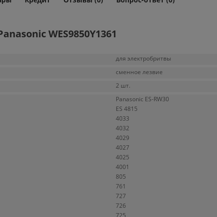
anasonic WES9850Y1361
для электробритвы
сменное лезвие
2 шт.
Panasonic ES-RW30
ES 4815
4033
4032
4029
4027
4025
4001
805
761
727
726
725