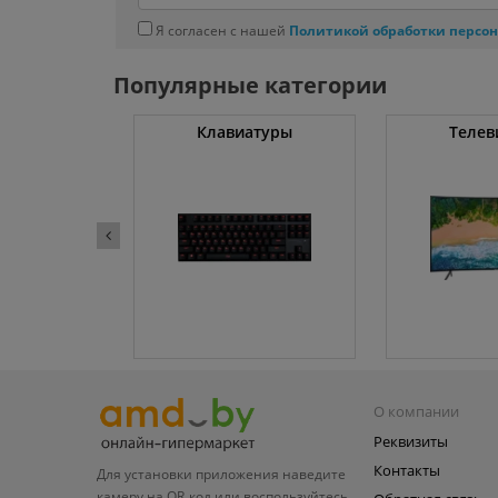
Я согласен с нашей
Политикой обработки персо
Популярные категории
ные машины
Клавиатуры
Телев
О компании
Реквизиты
Контакты
Для установки приложения
наведите
камеру на QR‑код или
воспользуйтесь