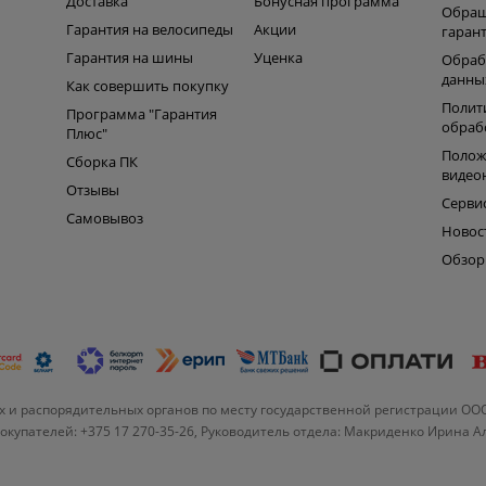
Доставка
Бонусная программа
Обращ
Гарантия на велосипеды
Акции
гаран
Гарантия на шины
Уценка
Обраб
данны
Как совершить покупку
Полит
Программа "Гарантия
обраб
Плюс"
Полож
Сборка ПК
видео
Отзывы
Серви
Самовывоз
Новос
Обзо
 и распорядительных органов по месту государственной регистрации ОО
купателей: +375 17 270-35-26, Руководитель отдела: Макриденко Ирина 