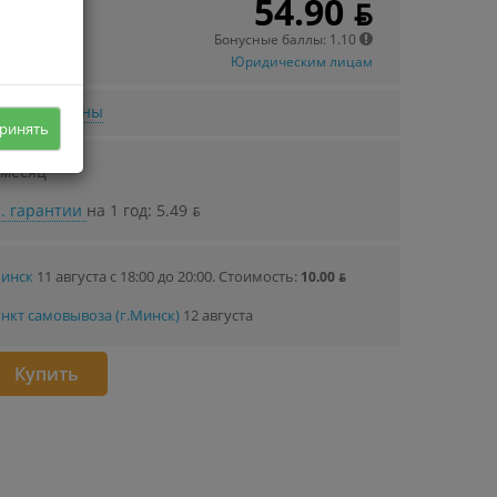
54.90 ƃ
 в кредит
85 ƃ/мec.
Бонусные баллы: 1.10
Юридическим лицам
нижении цены
ринять
 месяц
. гарантии
на 1 год: 5.49 ƃ
Минск
11 августа с 18:00 до 20:00.
Стоимость:
10.00 ƃ
нкт самовывоза (г.Минск)
12 августа
Купить