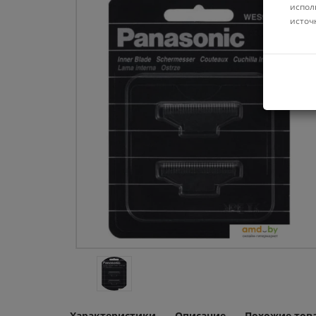
испол
источ
Характеристики
Описание
Похожие тов