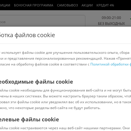
ЛИЦАМ
БОНУСНАЯ ПРОГРАММА
САМОВЫВОЗ
АКЦИИ
КРЕДИТ 4%
09:00-21:00
БЕЗ ВЫХОДНЫХ
отка файлов cookie
 использует файлы cookie для улучшения пользовательского опыта, сбора
Работа и офис
Авто и мото
Детям и мамам
Красота и
спорт
ки и представления персонализированных рекомендаций. Нажав «Принят
гласие на обработку файлов cookie в соответствии с
Политикой обработки 
арнитуры
Ноутбуки
Пылесосы
Роботы-пылесосы
Телевизоры
ля красоты и здоровья
>
Panasonic
еобходимые файлы cookie
айлы cookie необходимы для функционирования веб-сайта и не могут быт
361
чены в наших системах. Вы можете настроить браузер таким образом, что
ровал эти файлы cookie или уведомлял вас об их использовании, но в тако
жно, что некоторые разделы веб-сайта не будут работать.
елевые файлы cookie
В наличии
(
0
)
айлы cookie настраиваются через наш веб-сайт нашими партнерами. Они 
Код: 33023