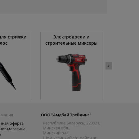
ля стрижки
Электродрели и
Автомоби
лос
строительные миксеры
рмация
ООО "Амдбай Трейдинг"
Республика Беларусь, 223021,
чная оферта
Минская обл.,
нет-магазина
Минский р-н.,
y
Щомыслицкий с/с, район аг.