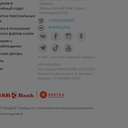
ение в
Озерцо,
Меньковский тракт, дом 2,
тийный отдел
помещение 533
отка персональных
+375297429429
х
@AMDbybot
ика в отношении
отки файлов cookie
ение о
наблюдении
сные центры
© 2007 - 2026 ООО «Амдбай Трейдинг»
ти
УНП 692162598
ры
Регистрация №692162598, 22.05.2020г.
Минский райисполком. В торговом
реестре с 14 сентября 2020г.
О «Амдбай Трейдинг», уполномоченных рассматривать
Александровна