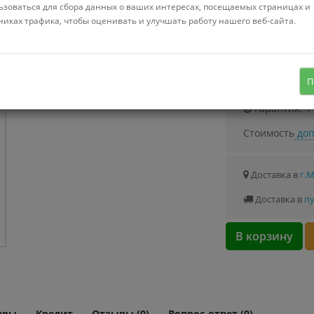
Можно купить
ьзоваться для сбора данных о ваших интересах, посещаемых страницах и
Стоимость от 0.
никах трафика, чтобы оценивать и улучшать работу нашего веб-сайта.
сменное лезвие для электробритвы
Узнать о с
П
Гарантия: 1
Стоимость
доп
Доставка в
г.
Доставка в
пу
В корзину
ары
Кредит
Отзывы (0)
Вопрос-ответ (0)