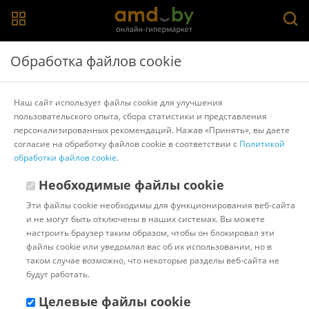
Главная
>
Каталог товаров
>
Аксессуары и крепления для
Обработка файлов cookie
экшен-камер
>
Zarrumi
Винт для креплений Zarrumi с гайкой
Наш сайт использует файлы cookie для улучшения
пользовательского опыта, сбора статистики и представления
персонализированных рекомендаций. Нажав «Принять», вы даете
Другие товары Zarrumi
согласие на обработку файлов cookie в соответствии с
Политикой
обработки файлов cookie
.
Необходимые файлы cookie
Эти файлы cookie необходимы для функционирования веб-сайта
и не могут быть отключены в наших системах. Вы можете
настроить браузер таким образом, чтобы он блокировал эти
файлы cookie или уведомлял вас об их использовании, но в
таком случае возможно, что некоторые разделы веб-сайта не
будут работать.
Целевые файлы cookie