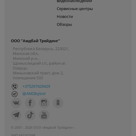
видеонаблюдении
Сервисные центры
Новости
Обзоры
ООО "Амдбай Трейдинг"
Республика Беларусь, 223021,
Минская обл.,
Минский р-н.,
Щомыслицкий с/с, район аг.
Озерцо,
Меньковский тракт, дом 2,
помещение 533
+375297429429
@AMDbybot
© 2007 - 2026 ООО «Амдбай Трейдинг»
УНП 692162598