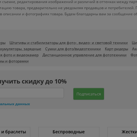
ри съемке, редактирования изображений и различий в оттенках между пар
тацию товара, предварительно не уведомляя продавцов и потребителей. 
 описании и фотографиях товара. Будем благодарны вам за сообщение о
еры
Штативы и стабилизаторы для фото-, видео- и световой техники
Ци
ккумуляторы, зарядные
Сумки для фото/видеотехники
Карт-ридеры
Ак
ля фото и видеокамер
Дистанционное управление для фототехники
Фо
мы и фоторамки
лучить скидку до 10%
Подписаться
нальных данных
 и браслеты
Беспроводные
Жестки