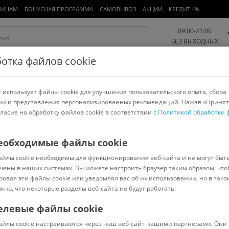
ЛИЦАМ
БОНУСНАЯ ПРОГРАММА
САМОВЫВОЗ
АКЦИИ
КРЕДИТ 4%
09:00-21:00
БЕЗ ВЫХОДНЫХ
отка файлов cookie
 использует файлы cookie для улучшения пользовательского опыта, сбора
Работа и офис
Авто и мото
Детям и мамам
Красота и
спорт
ки и представления персонализированных рекомендаций. Нажав «Принят
гласие на обработку файлов cookie в соответствии с
Политикой обработки 
арнитуры
Ноутбуки
Пылесосы
Роботы-пылесосы
Телевизоры
я для экшен-камер
>
Zarrumi
еобходимые файлы cookie
айлы cookie необходимы для функционирования веб-сайта и не могут быт
чены в наших системах. Вы можете настроить браузер таким образом, что
ровал эти файлы cookie или уведомлял вас об их использовании, но в тако
жно, что некоторые разделы веб-сайта не будут работать.
елевые файлы cookie
В наличии
(
0
)
айлы cookie настраиваются через наш веб-сайт нашими партнерами. Они 
Код: 5300348