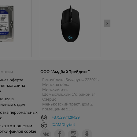
рмация
ООО "Амдбай Трейдинг"
Республика Беларусь, 223021,
чная оферта
Минская обл.,
нет-магазина
Минский р-н.,
y
Щомыслицкий с/с, район аг.
ение в
Озерцо,
Меньковский тракт, дом 2,
тийный отдел
помещение 533
отка персональных
+375297429429
х
@AMDbybot
ика в отношении
отки файлов cookie