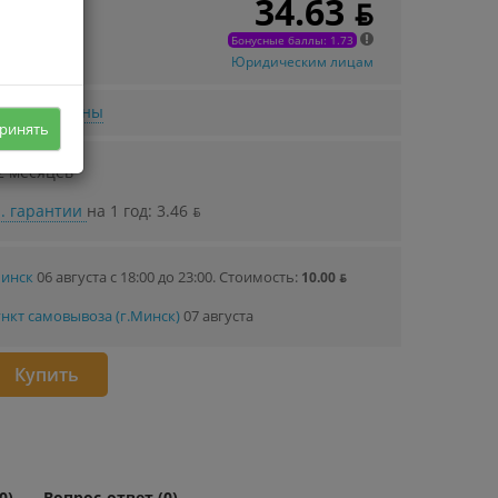
34.63 ƃ
 в кредит
54 ƃ/мec.
Бонусные баллы: 1.73
Юридическим лицам
нижении цены
ринять
2 месяцев
. гарантии
на 1 год: 3.46 ƃ
Минск
06 августа с 18:00 до 23:00.
Стоимость:
10.00 ƃ
нкт самовывоза (г.Минск)
07 августа
Купить
0)
Вопрос-ответ (0)