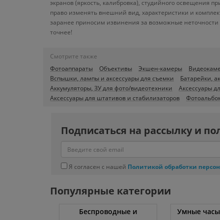
экранов (яркость, калибровка), студийного освещения п
право изменять внешний вид, характеристики и комплек
заранее приносим извинения за возможные неточности в
точнее!
Смотрите также
Фотоаппараты
Объективы
Экшен-камеры
Видеокам
Вспышки, лампы и аксессуары для съемки
Батарейки, а
Аккумуляторы, ЗУ для фото/видеотехники
Аксессуары д
Аксессуары для штативов и стабилизаторов
Фотоальбо
Подписаться на рассылку и по
Я согласен с нашей
Политикой обработки персо
Популярные категории
ссоры
Беспроводные и
Умные часы