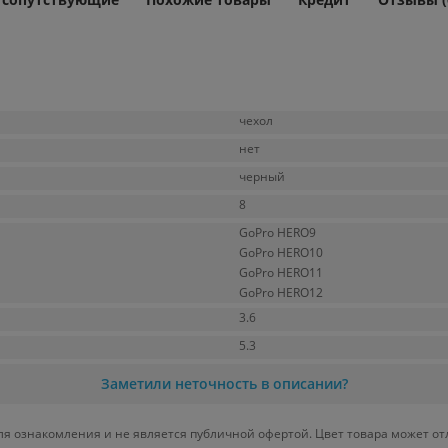
чехол
нет
черный
8
GoPro HERO9
GoPro HERO10
GoPro HERO11
GoPro HERO12
3.6
5.3
Заметили неточность в описании?
ля ознакомления и не является публичной офертой. Цвет товара может от