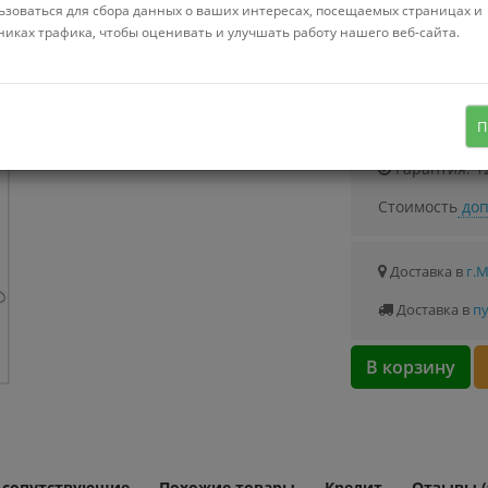
Можно купить
ьзоваться для сбора данных о ваших интересах, посещаемых страницах и
Стоимость от 0.
никах трафика, чтобы оценивать и улучшать работу нашего веб-сайта.
чехол, черный
Узнать о с
П
Гарантия: 1
Стоимость
доп
Доставка в
г.
Доставка в
пу
В корзину
и сопутствующие
Похожие товары
Кредит
Отзывы (