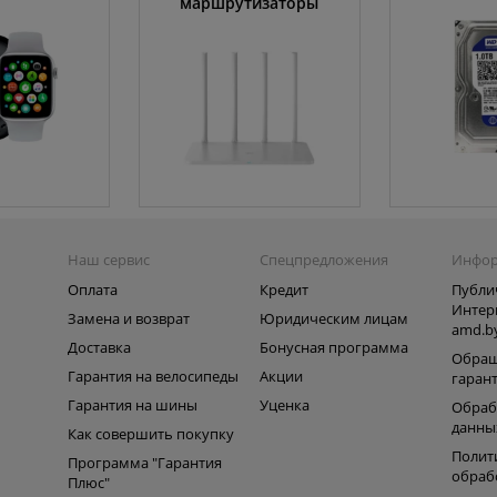
маршрутизаторы
Наш сервис
Спецпредложения
Инфо
Оплата
Кредит
Публи
Интер
Замена и возврат
Юридическим лицам
amd.b
Доставка
Бонусная программа
Обращ
Гарантия на велосипеды
Акции
гаран
Гарантия на шины
Уценка
Обраб
данны
Как совершить покупку
Полит
Программа "Гарантия
обраб
Плюс"