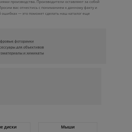
тиями производства. Производители оставляют за собой
Просим вас отнестись с пониманием к данному факту и
б ошибках — это поможет сделать наш каталог еще
фровые фоторамки
сессуары для объективов
томатериалы и химикаты
е диски
Мыши
Холод