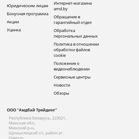
Интернет-магазина
Юридическим лицам
amd.by
Бонусная программа
Обращение в
Акции
гарантийный отдел
Уценка
Обработка
персональных данных
Политика в отношении
обработки файлов
cookie
Положение о
видеонаблюдении
Сервисные центры
Новости
Обзоры
ООО "Амдбай Трейдинг"
Республика Беларусь, 223021,
Минская обл.,
Минский р-н.,
Щомыслицкий с/с, район аг.
Озерцо,