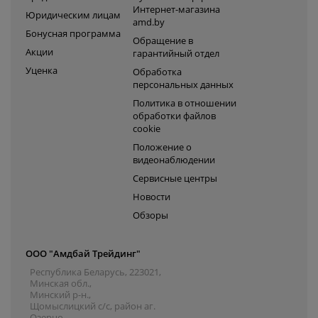
Интернет-магазина
Юридическим лицам
amd.by
Бонусная программа
Обращение в
Акции
гарантийный отдел
Уценка
Обработка
персональных данных
Политика в отношении
обработки файлов
cookie
Положение о
видеонаблюдении
Сервисные центры
Новости
Обзоры
ООО "Амдбай Трейдинг"
Республика Беларусь, 223021,
Минская обл.,
Минский р-н.,
Щомыслицкий с/с, район аг.
Озерцо,