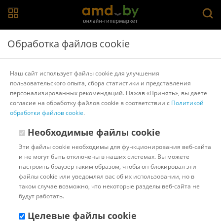
Главная
>
Каталог товаров
>
Аксессуары для велосипеда
>
Обработка файлов cookie
Hualong
Корзина Hualong HL-BS07-1RD
Наш сайт использует файлы cookie для улучшения
пользовательского опыта, сбора статистики и представления
персонализированных рекомендаций. Нажав «Принять», вы даете
Другие товары Hualong
согласие на обработку файлов cookie в соответствии с
Политикой
обработки файлов cookie
.
Необходимые файлы cookie
Эти файлы cookie необходимы для функционирования веб-сайта
и не могут быть отключены в наших системах. Вы можете
настроить браузер таким образом, чтобы он блокировал эти
файлы cookie или уведомлял вас об их использовании, но в
таком случае возможно, что некоторые разделы веб-сайта не
будут работать.
Целевые файлы cookie