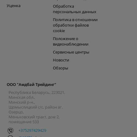
Уценка
Обработка
персональных данных
Политика в отношении
обработки файлов
cookie
Положение о
видеонаблюдении
Сервисные центры
Новости
Обзоры
ООО "Амдбай Трейдинг"
Республика Беларусь, 223021,
Минская обл.,
Минский р-н.,
Щомыслицкий с/с, район аг.
Озерцо,
Меньковский тракт, дом 2,
помещение 533
+375297429429