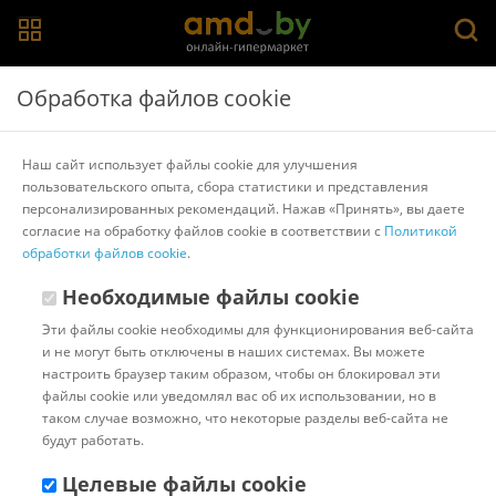
Главная
>
Каталог товаров
>
Аксессуары для ванной и туалета
Обработка файлов cookie
>
Xiaomi
Мыло для дозатора Xiaomi Mi Foaming Hand Soap
Наш сайт использует файлы cookie для улучшения
(розовый)
пользовательского опыта, сбора статистики и представления
персонализированных рекомендаций. Нажав «Принять», вы даете
согласие на обработку файлов cookie в соответствии с
Политикой
Другие товары Xiaomi
обработки файлов cookie
.
Необходимые файлы cookie
Эти файлы cookie необходимы для функционирования веб-сайта
и не могут быть отключены в наших системах. Вы можете
настроить браузер таким образом, чтобы он блокировал эти
файлы cookie или уведомлял вас об их использовании, но в
таком случае возможно, что некоторые разделы веб-сайта не
будут работать.
Целевые файлы cookie