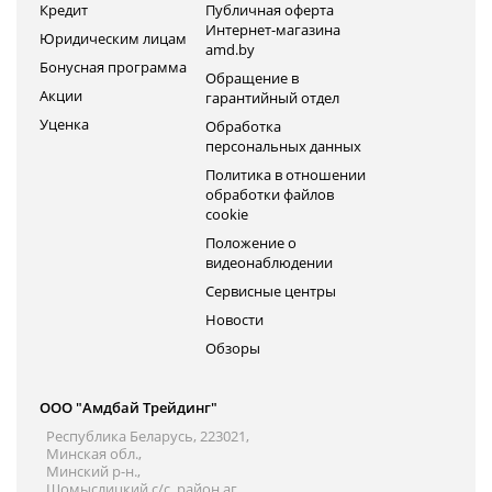
Кредит
Публичная оферта
Интернет-магазина
Юридическим лицам
amd.by
Бонусная программа
Обращение в
Акции
гарантийный отдел
Уценка
Обработка
персональных данных
Политика в отношении
обработки файлов
cookie
Положение о
видеонаблюдении
Сервисные центры
Новости
Обзоры
ООО "Амдбай Трейдинг"
Республика Беларусь, 223021,
Минская обл.,
Минский р-н.,
Щомыслицкий с/с, район аг.