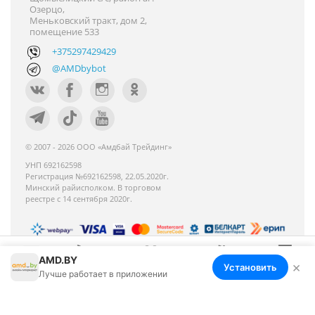
Озерцо,
Меньковский тракт, дом 2,
помещение 533
+375297429429
@AMDbybot
© 2007 - 2026 ООО «Амдбай Трейдинг»
УНП 692162598
Регистрация №692162598, 22.05.2020г.
Минский райисполком. В торговом
реестре с 14 сентября 2020г.
AMD.BY
Номер телефона работников местных
×
Установить
Меню
Корзина
Избранное
Сравнение
Войти
Лучше работает в приложении
исполнительных и распорядительных органов по
месту государственной регистрации ООО «Амдбай
Трейдинг», уполномоченных рассматривать