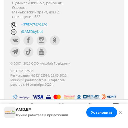
Щомыслицкий с/с, район аг.
Озерцо,
Меньковский тракт, дом 2,
помещение 533
+375297429429
@AMDbybot
© 2007 - 2026 ООО «Амдбай Трейдинг»
УНП 692162598
Регистрация №692162598, 22.05.2020г.
Минский райисполком. В торговом
реестре с 14 сентября 2020г.
AMD.BY
Номер телефона работников местных
×
Установить
Меню
Корзина
Избранное
Сравнение
Войти
Лучше работает в приложении
исполнительных и распорядительных органов по
месту государственной регистрации ООО «Амдбай