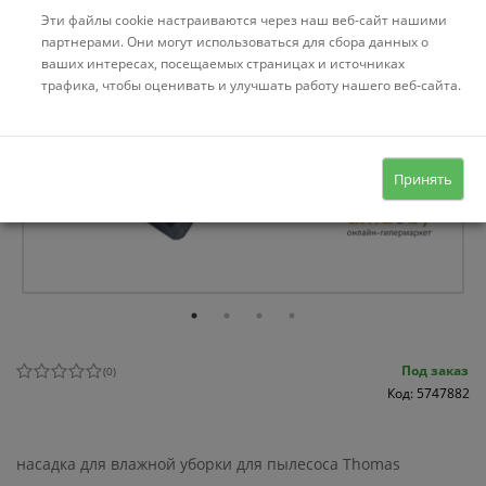
Эти файлы cookie настраиваются через наш веб-сайт нашими
партнерами. Они могут использоваться для сбора данных о
ваших интересах, посещаемых страницах и источниках
трафика, чтобы оценивать и улучшать работу нашего веб-сайта.
Принять
Под заказ
(
0
)
Код: 5747882
насадка для влажной уборки для пылесоса Thomas