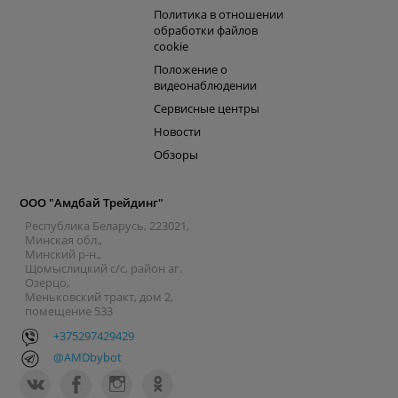
Политика в отношении
обработки файлов
cookie
Положение о
видеонаблюдении
Сервисные центры
Новости
Обзоры
ООО "Амдбай Трейдинг"
Республика Беларусь, 223021,
Минская обл.,
Минский р-н.,
Щомыслицкий с/с, район аг.
Озерцо,
Меньковский тракт, дом 2,
помещение 533
+375297429429
@AMDbybot