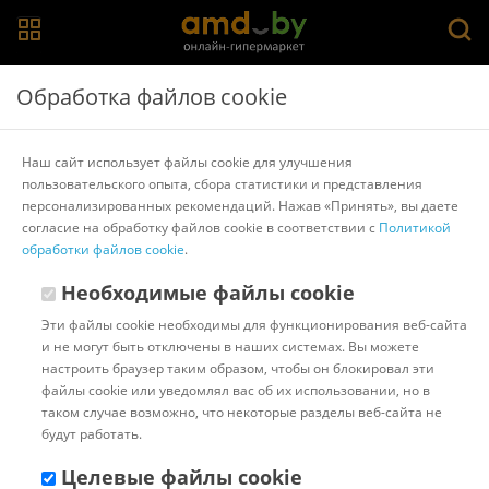
Главная
>
Каталог товаров
>
Аксессуары для пылесосов,
Обработка файлов cookie
пароочистителей
>
Thomas
Насадка для влажной уборки Thomas 139851 для
Наш сайт использует файлы cookie для улучшения
Twin tt
пользовательского опыта, сбора статистики и представления
персонализированных рекомендаций. Нажав «Принять», вы даете
согласие на обработку файлов cookie в соответствии с
Политикой
Другие товары Thomas
обработки файлов cookie
.
Необходимые файлы cookie
Эти файлы cookie необходимы для функционирования веб-сайта
и не могут быть отключены в наших системах. Вы можете
настроить браузер таким образом, чтобы он блокировал эти
файлы cookie или уведомлял вас об их использовании, но в
таком случае возможно, что некоторые разделы веб-сайта не
будут работать.
Целевые файлы cookie