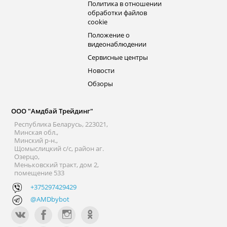
Политика в отношении
обработки файлов
cookie
Положение о
видеонаблюдении
Сервисные центры
Новости
Обзоры
ООО "Амдбай Трейдинг"
Республика Беларусь, 223021,
Минская обл.,
Минский р-н.,
Щомыслицкий с/с, район аг.
Озерцо,
Меньковский тракт, дом 2,
помещение 533
+375297429429
@AMDbybot